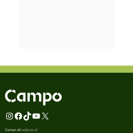
Campo.dk
udgives af