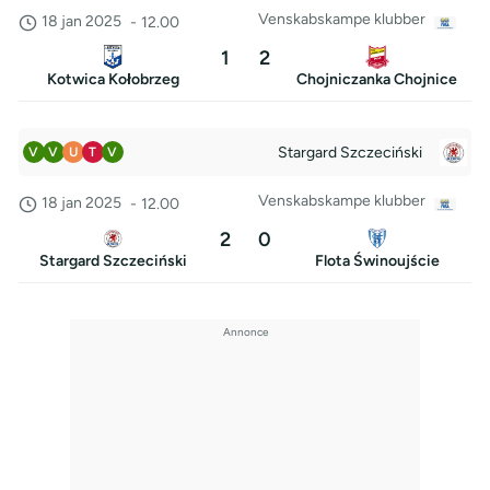
Venskabskampe klubber
18 jan 2025
-
12.00
1
2
Kotwica Kołobrzeg
Chojniczanka Chojnice
Stargard Szczeciński
V
V
U
T
V
Venskabskampe klubber
18 jan 2025
-
12.00
2
0
Stargard Szczeciński
Flota Świnoujście