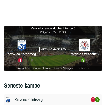
Venskabskampe klubber
|
Runde 5
20 jan 2025
-
11.00
MATCH CANCELLED
Kotwica Kołobrzeg
Stargard Szczeciński
T
V
Prediction:
Double chance : draw or Stargard Szczeciński
Seneste kampe
Kotwica Kołobrzeg
T
V