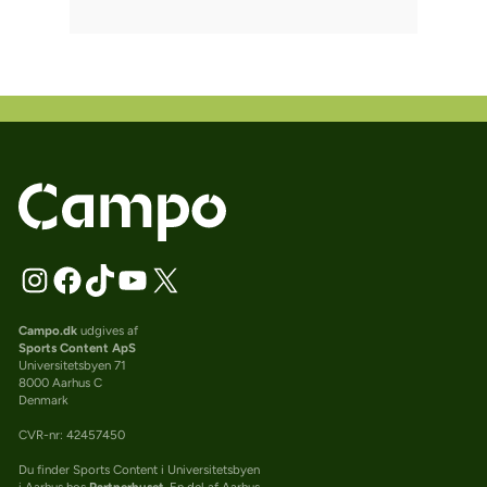
Campo.dk
udgives af
Sports Content ApS
Universitetsbyen 71
8000 Aarhus C
Denmark
CVR-nr: 42457450
Du finder Sports Content i Universitetsbyen
i Aarhus hos
Partnerhuset
. En del af Aarhus