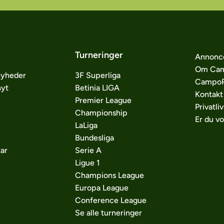
Turneringer
Annonc
Om Cam
nyheder
3F Superliga
CampoP
nyt
Betinia LIGA
Kontakt
Premier League
Privatliv
Championship
Er du v
LaLiga
Bundesliga
ar
Serie A
Ligue 1
Champions League
Europa League
Conference League
Se alle turneringer