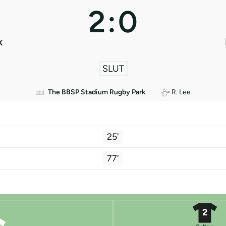
2
:
0
k
SLUT
The BBSP Stadium Rugby Park
R. Lee
25'
77'
2