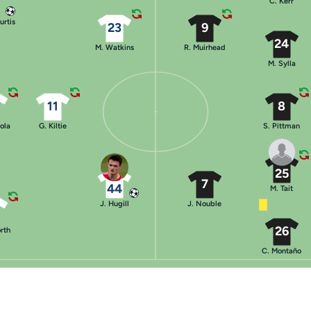
C. Kerr
urtis
23
9
24
M. Watkins
R. Muirhead
M. Sylla
11
8
ola
G. Kiltie
S. Pittman
25
7
44
M. Tait
J. Hugill
J. Nouble
26
rth
C. Montaño