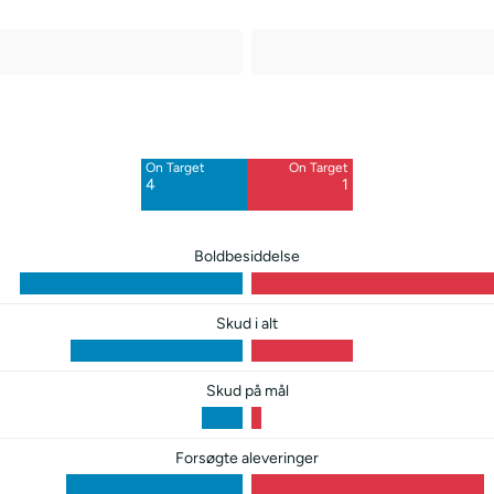
Off Target
Off Target
7
9
On Target
On Target
Blocked
Blocked
4
1
6
1
Boldbesiddelse
Skud i alt
Skud på mål
Forsøgte aleveringer