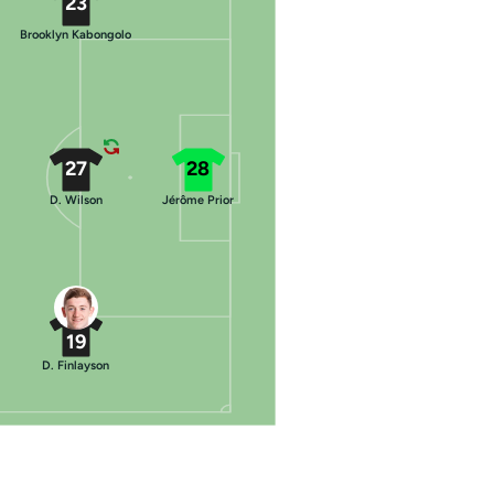
23
Brooklyn Kabongolo
27
28
D. Wilson
Jérôme Prior
19
D. Finlayson