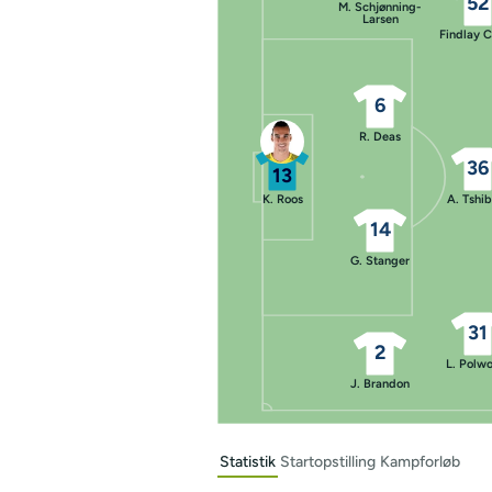
52
M. Schjønning-
Larsen
Findlay C
6
R. Deas
36
13
K. Roos
A. Tshib
14
G. Stanger
31
2
L. Polwo
J. Brandon
Statistik
Startopstilling
Kampforløb