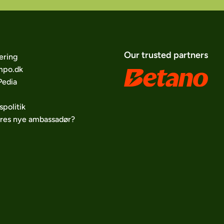
Our trusted partners
ering
po.dk
edia
spolitik
ores nye ambassadør?