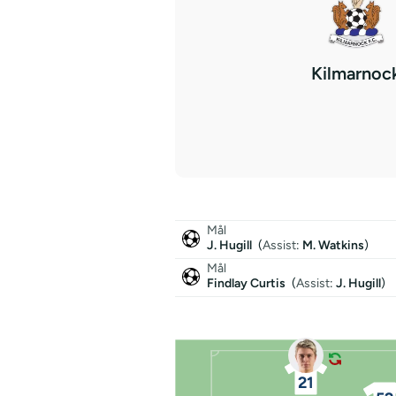
Kilmarnoc
Mål
J. Hugill
(
Assist
:
M. Watkins
)
Mål
Findlay Curtis
(
Assist
:
J. Hugill
)
21