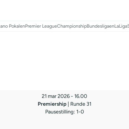
ano Pokalen
Premier League
Championship
Bundesligaen
LaLiga
21 mar 2026
-
16.00
Premiership
| Runde 31
Pausestilling: 1-0