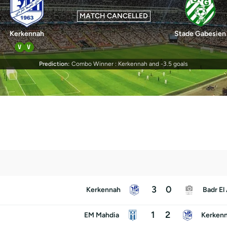
MATCH CANCELLED
Kerkennah
Stade Gabesien
V
V
Prediction:
Combo Winner : Kerkennah and -3.5 goals
3
0
Kerkennah
Badr El
1
2
EM Mahdia
Kerken