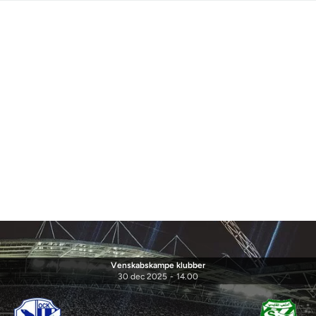
Venskabskampe klubber
30 dec 2025
-
14.00