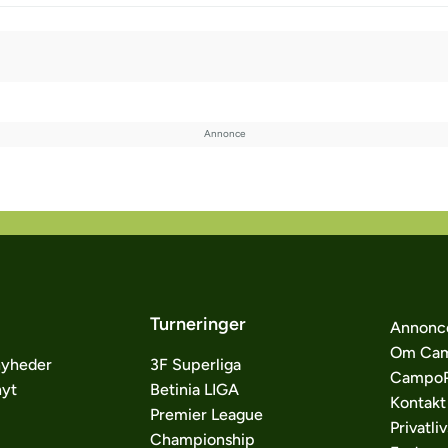
Turneringer
Annonc
Om Cam
nyheder
3F Superliga
CampoP
nyt
Betinia LIGA
Kontakt
Premier League
Privatliv
Championship