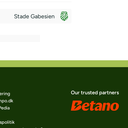
Stade Gabesien
Our trusted partners
ering
po.dk
edia
spolitik