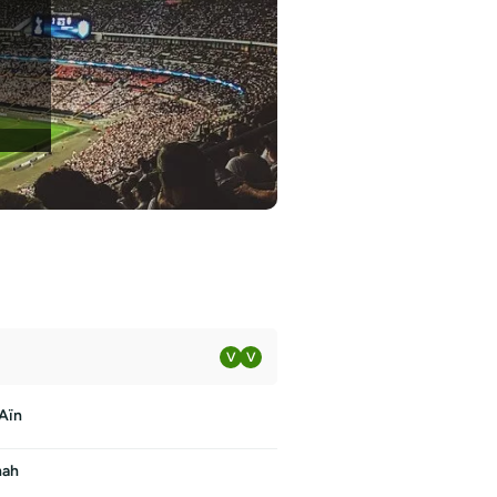
V
V
 Aïn
nah