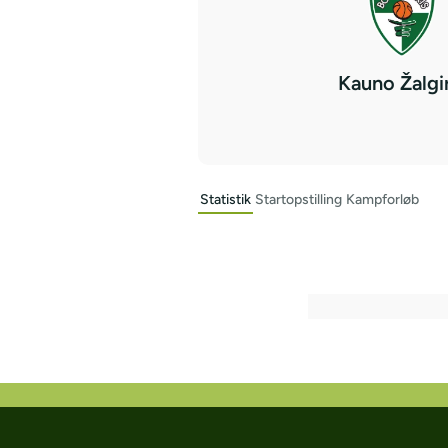
Kauno Žalgir
Statistik
Startopstilling
Kampforløb