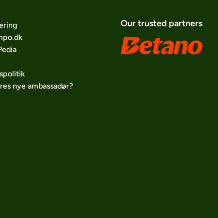
Our trusted partners
ering
po.dk
edia
spolitik
ores nye ambassadør?