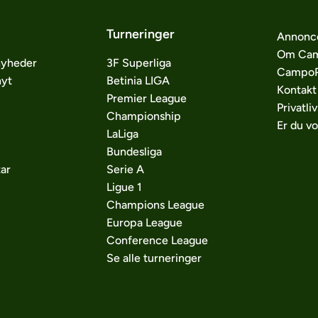
Turneringer
Annonc
Om Cam
nyheder
3F Superliga
CampoP
nyt
Betinia LIGA
Kontakt
Premier League
Privatliv
Championship
Er du v
LaLiga
Bundesliga
ar
Serie A
Ligue 1
Champions League
Europa League
Conference League
Se alle turneringer