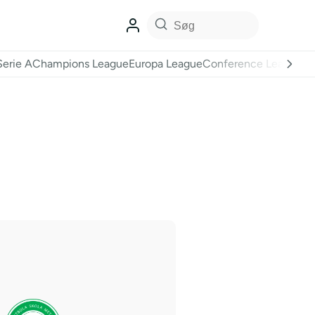
Serie A
Champions League
Europa League
Conference League