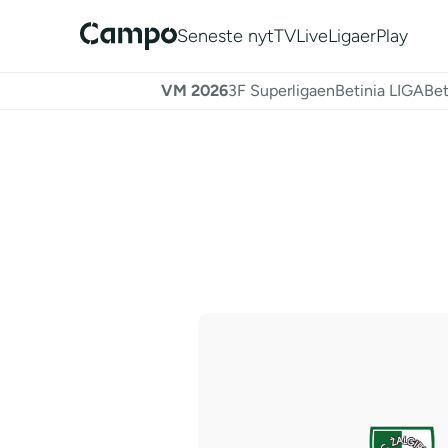
Seneste nyt
TV
Live
Ligaer
Play
VM 2026
3F Superligaen
Betinia LIGA
Bet