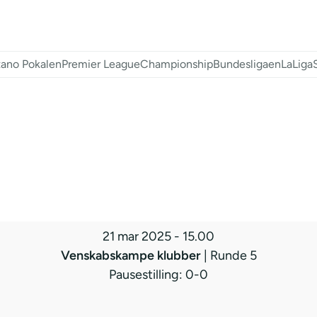
ano Pokalen
Premier League
Championship
Bundesligaen
LaLiga
21 mar 2025
-
15.00
Venskabskampe klubber
| Runde 5
Pausestilling: 0-0