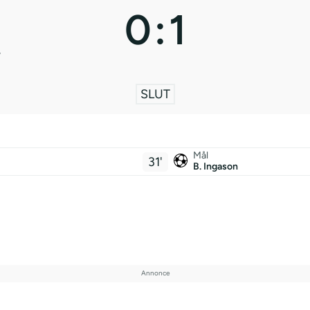
0
:
1
F
SLUT
Mål
31'
B. Ingason