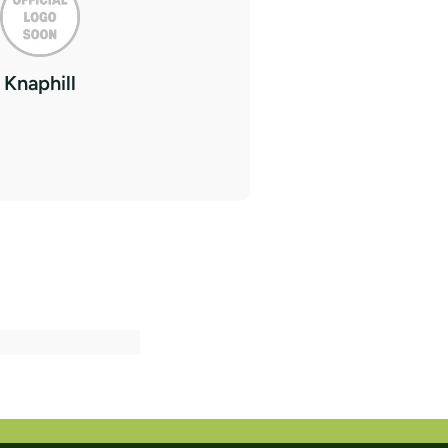
Knaphill