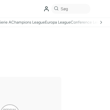
Serie A
Champions League
Europa League
Conference League