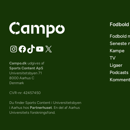
Fodbold
Fodbold 
Seneste 
Kampe
TV
Campo.dk
udgives af
Ligaer
Sports Content ApS
Podcasts
Universitetsbyen 71
8000 Aarhus C
Komment
Denmark
CVR-nr: 42457450
Du finder Sports Content i Universitetsbyen
i Aarhus hos
Partnerhuset
. En del af Aarhus
Universitets forskningsfond.