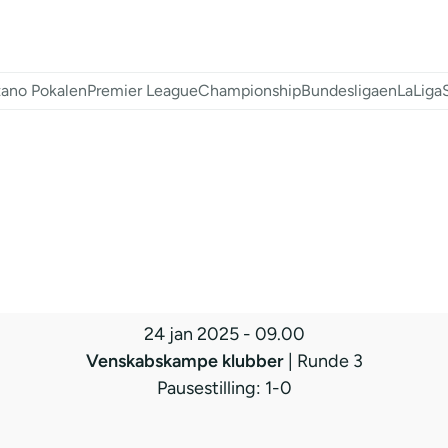
ano Pokalen
Premier League
Championship
Bundesligaen
LaLiga
24 jan 2025
-
09.00
Venskabskampe klubber
| Runde 3
Pausestilling: 1-0