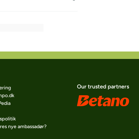
Our trusted partners
ering
po.dk
edia
spolitik
ores nye ambassadør?