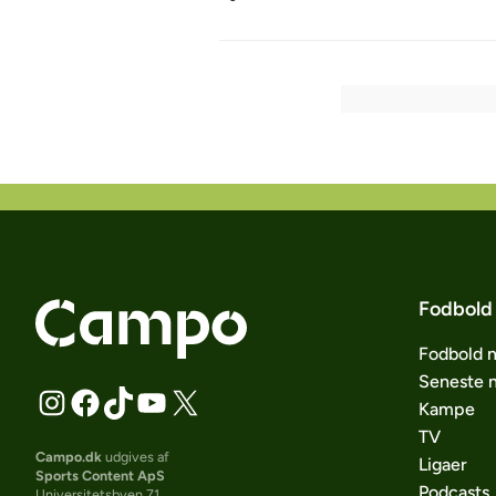
Fodbold
Fodbold 
Seneste 
Kampe
TV
Campo.dk
udgives af
Ligaer
Sports Content ApS
Podcasts
Universitetsbyen 71