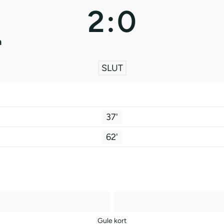
2
:
0
a
SLUT
37'
62'
Gule kort