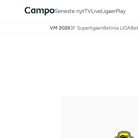
Seneste nyt
TV
Live
Ligaer
Play
VM 2026
3F Superligaen
Betinia LIGA
Bet