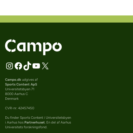
Campo.dk
udgives af
Sports Content ApS
Universitetsbyen 71
8000 Aarhus C
Denmark
CVR-nr: 42457450
Du finder Sports Content i Universitetsbyen
i Aarhus hos
Partnerhuset
. En del af Aarhus
Universitets forskningsfond.