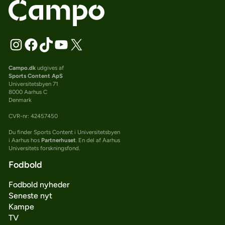
Campo.dk
udgives af
Sports Content ApS
Universitetsbyen 71
8000 Aarhus C
Denmark
CVR-nr: 42457450
Du finder Sports Content i Universitetsbyen
i Aarhus hos
Partnerhuset
. En del af Aarhus
Universitets forskningsfond.
Fodbold
Fodbold nyheder
Seneste nyt
Kampe
TV