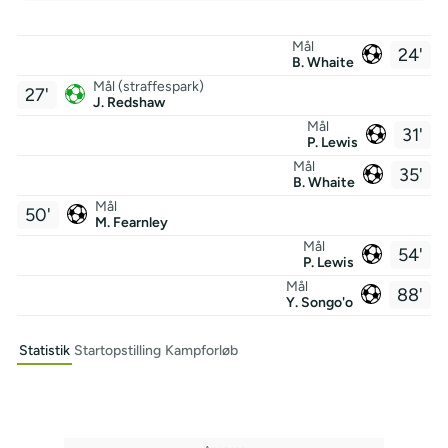
Mål
24'
B. Whaite
Mål (straffespark)
27'
J. Redshaw
Mål
31'
P. Lewis
Mål
35'
B. Whaite
Mål
50'
M. Fearnley
Mål
54'
P. Lewis
Mål
88'
Y. Songo'o
Statistik
Startopstilling
Kampforløb