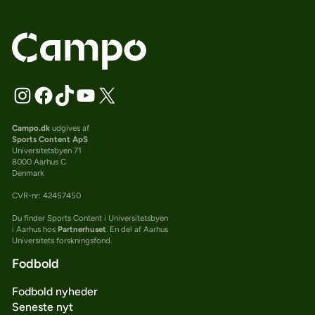
Campo.dk
udgives af
Sports Content ApS
Universitetsbyen 71
8000 Aarhus C
Denmark
CVR-nr: 42457450
Du finder Sports Content i Universitetsbyen
i Aarhus hos
Partnerhuset
. En del af Aarhus
Universitets forskningsfond.
Fodbold
Fodbold nyheder
Seneste nyt