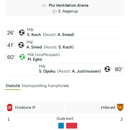
Pro Ventilation Arena
S. Aagerup
Mål
26'
S. Koch
(
Assist
:
A. Smed
)
Mål
41'
A. Smed
(
Assist
:
S. Koch
)
Mål (straffespark)
60'
M. Egho
Mål
80'
S. Opoku
(
Assist:
A. Justinussen
)
Statistik
Startopstilling
Kampforløb
Hvidovre IF
Hillerød
Gule kort
1
2