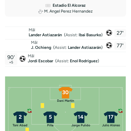
Estadio El Alcoraz
M. Angel Perez Hernandez
Mål
27'
Lander Astiazarán
(
Assist:
Ibai Basurko
)
Mål
77'
J. Ochieng
(
Assist:
Lander Astiazarán
)
Mål
90'
Jordi Escobar
(
Assist
:
Enol Rodríguez
)
+5
30
Dani Martín
2
5
14
17
Toni Abad
Piña
Jorge Pulido
Julio Alonso