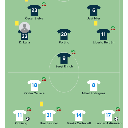
23
6
Óscar Sielva
Javi Mier
20
11
33
D. Luna
Portillo
Liberto Beltrán
9
Sergi Enrich
18
8
Gorka Carrera
Mikel Rodriguez
11
31
14
17
J. Ochieng
Ibai Basurko
Tomás Carbonell
Lander Astiazarán