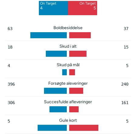
On Target
On Target
Blocked
Blocked
4
5
8
5
Boldbesiddelse
63
37
Skud i alt
18
15
Skud på mål
4
5
Forsøgte aleveringer
396
240
Succesfulde afleveringer
306
161
Gule kort
5
5