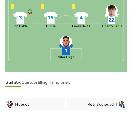
3
15
4
22
Jon Balda
K. Kita
Luken Beitia
Alberto Dadie
1
Aitor Fraga
Statistik
Startopstilling
Kampforløb
Huesca
Real Sociedad II
Off Target
Off Target
6
10