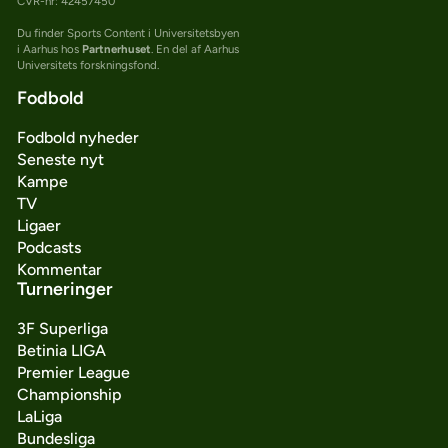
CVR-nr: 42457450
Du finder Sports Content i Universitetsbyen
i Aarhus hos
Partnerhuset
. En del af Aarhus
Universitets forskningsfond.
Fodbold
Fodbold nyheder
Seneste nyt
Kampe
TV
Ligaer
Podcasts
Kommentar
Turneringer
3F Superliga
Betinia LIGA
Premier League
Championship
LaLiga
Bundesliga