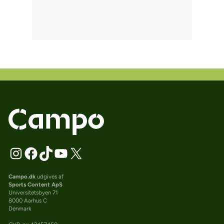
Campo.dk
udgives af
Sports Content ApS
Universitetsbyen 71
8000 Aarhus C
Denmark