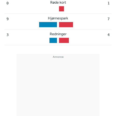
Røde kort
0
1
Hjørnespark
9
7
Redninger
3
4