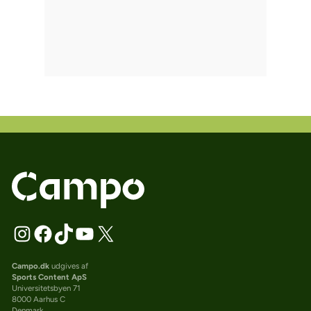
Campo.dk
udgives af
Sports Content ApS
Universitetsbyen 71
8000 Aarhus C
Denmark