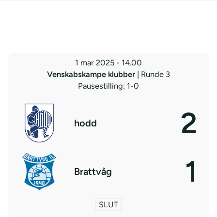
1 mar 2025
-
14.00
Venskabskampe klubber
| Runde 3
Pausestilling: 1-0
2
hodd
1
Brattvåg
SLUT