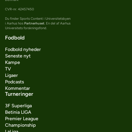
CVR-nr: 42457450
Du finder Sports Content i Universitetsbyen
i Aarhus hos
Partnerhuset
. En del af Aarhus
Universitets forskningsfond.
Fodbold
Fodbold nyheder
Seneste nyt
Kampe
TV
Ligaer
Podcasts
Kommentar
Turneringer
3F Superliga
Betinia LIGA
Premier League
Championship
LaLiga