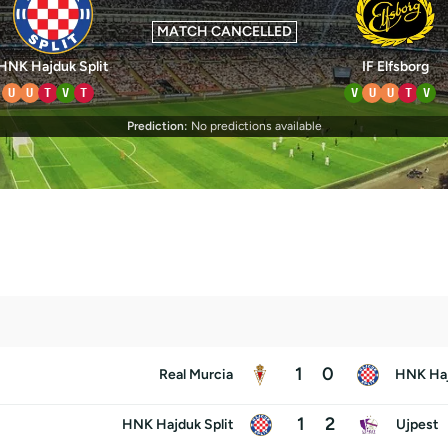
MATCH CANCELLED
HNK Hajduk Split
IF Elfsborg
U
U
T
V
T
V
U
U
T
V
Prediction:
No predictions available
1
0
Real Murcia
HNK Haj
1
2
HNK Hajduk Split
Ujpest