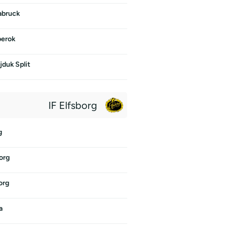
abruck
erok
duk Split
IF Elfsborg
g
borg
org
a