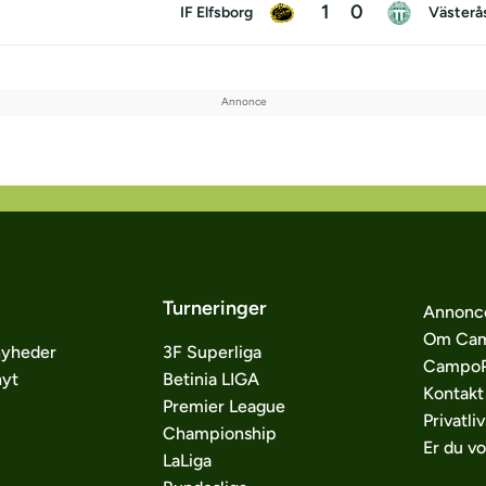
1
0
IF Elfsborg
Västerå
Turneringer
Annonc
Om Cam
nyheder
3F Superliga
CampoP
nyt
Betinia LIGA
Kontakt
Premier League
Privatliv
Championship
Er du v
LaLiga