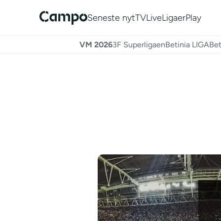
Seneste nyt
TV
Live
Ligaer
Play
VM 2026
3F Superligaen
Betinia LIGA
Bet