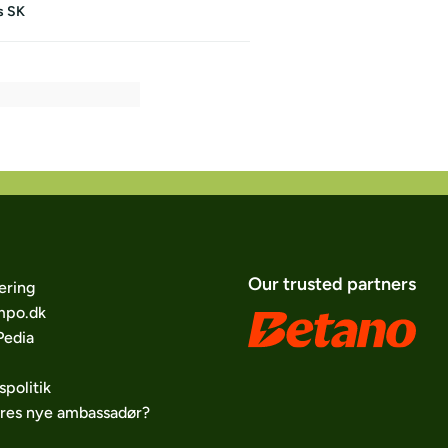
s SK
Our trusted partners
ering
po.dk
edia
spolitik
ores nye ambassadør?