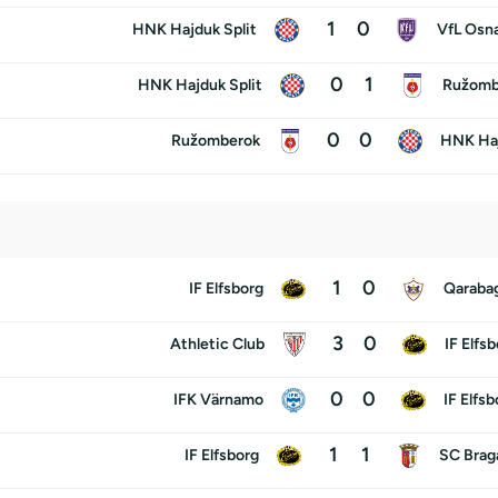
1
0
HNK Hajduk Split
VfL Osn
0
1
HNK Hajduk Split
Ružomb
0
0
Ružomberok
HNK Haj
1
0
IF Elfsborg
Qaraba
3
0
Athletic Club
IF Elfs
0
0
IFK Värnamo
IF Elfsb
1
1
IF Elfsborg
SC Brag