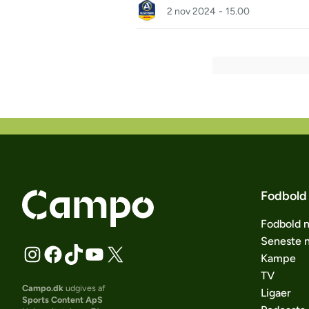
2 nov 2024
-
15.00
Fodbold
Fodbold 
Seneste 
Kampe
TV
Campo.dk
udgives af
Ligaer
Sports Content ApS