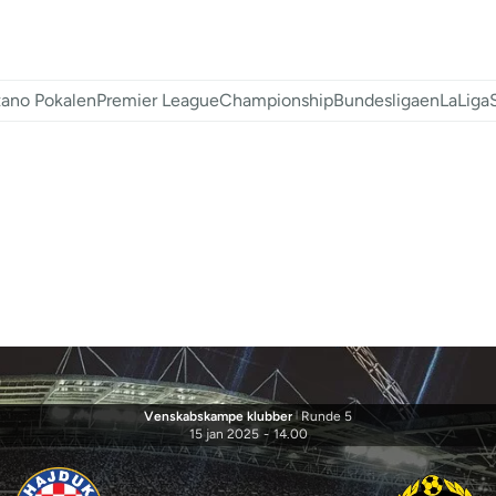
ano Pokalen
Premier League
Championship
Bundesligaen
LaLiga
Venskabskampe klubber
|
Runde 5
15 jan 2025
-
14.00