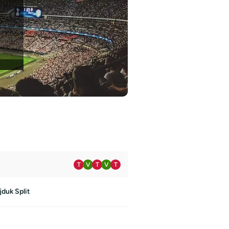
T
V
T
V
T
duk Split