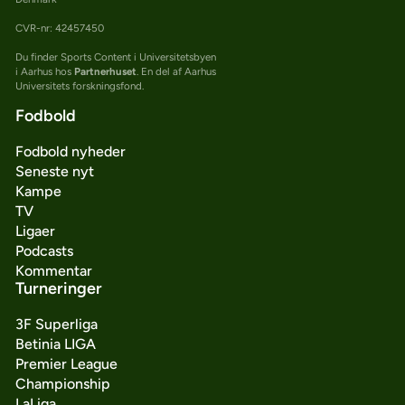
CVR-nr: 42457450
Du finder Sports Content i Universitetsbyen
i Aarhus hos
Partnerhuset
. En del af Aarhus
Universitets forskningsfond.
Fodbold
Fodbold nyheder
Seneste nyt
Kampe
TV
Ligaer
Podcasts
Kommentar
Turneringer
3F Superliga
Betinia LIGA
Premier League
Championship
LaLiga