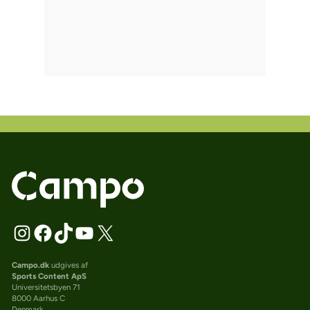
Campo.dk
udgives af
Sports Content ApS
Universitetsbyen 71
8000 Aarhus C
Denmark