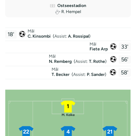
Ostseestadion
R. Hempel
Mål
18'
C. Kinsombi
(
Assist
:
A. Rossipal
)
Mål
33'
Fiete Arp
Mål
56'
N. Remberg
(
Assist:
T. Rothe
)
Mål
58'
T. Becker
(
Assist:
P. Sander
)
1
M. Kolke
22
4
21