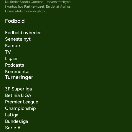
Du finder Sports Content i Universitetsbyen
i Aarhus hos
Partnerhuset
. En del af Aarhus
Universitets forskningsfond.
Fodbold
Fodbold nyheder
Seneste nyt
Kampe
TV
Ligaer
Podcasts
Kommentar
Turneringer
3F Superliga
Betinia LIGA
Premier League
Championship
LaLiga
Bundesliga
Serie A