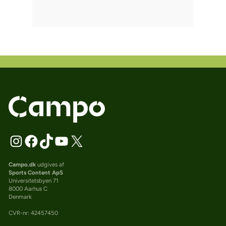
Campo.dk
udgives af
Sports Content ApS
Universitetsbyen 71
8000 Aarhus C
Denmark
CVR-nr: 42457450