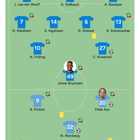
J. van der Werff
D. Roßbach
A. Rossipal
7
14
6
13
N. Neidhart
S. Ingelsson
D. Dressel
K. Schumacher
10
27
N. Fröling
C. Kinsombi
49
Júnior Brumado
9
20
B. Pichler
Fiete Arp
22
N. Remberg