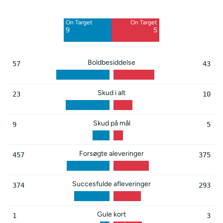
6
5
On Target
On Target
Blocked
Blocked
9
5
8
4
Boldbesiddelse
57
43
Skud i alt
23
10
Skud på mål
9
5
Forsøgte aleveringer
457
375
Succesfulde afleveringer
374
293
Gule kort
1
3