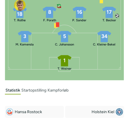
8
16
17
18
T. Rothe
F. Porath
P. Sander
T. Becker
3
5
34
M. Komenda
C. Johansson
C. Kleine-Bekel
1
T. Weiner
Statistik
Startopstilling
Kampforløb
Hansa Rostock
Holstein Kiel
Off Target
Off Target