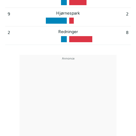
Hjørnespark
9
2
Redninger
2
8