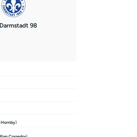
Darmstadt 98
. Hornby
)
llian Corredor
)