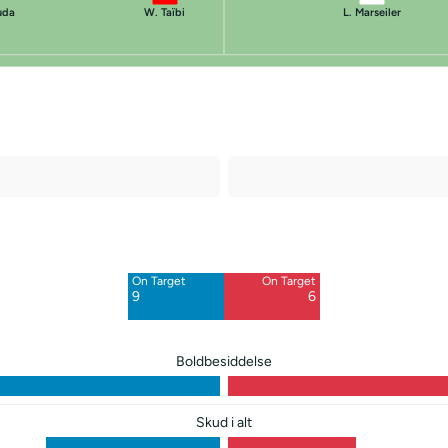
uda
W. Taïbi
L. Marseiler
Off Target
Off Target
6
8
On Target
On Target
Blocked
Blocked
9
6
4
3
Boldbesiddelse
Skud i alt