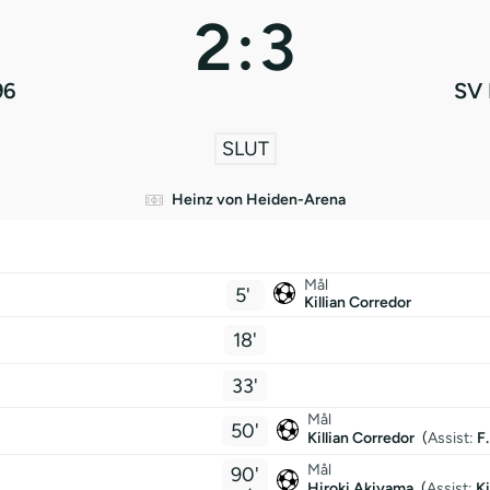
2
:
3
96
SV 
SLUT
Heinz von Heiden-Arena
Mål
5'
Killian Corredor
18'
33'
Mål
50'
Killian Corredor
(
Assist:
F
Mål
90'
Hiroki Akiyama
(
Assist:
Ki