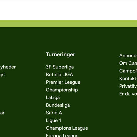
Turneringer
Annonc
Om Cam
nyheder
3F Superliga
CampoP
nyt
Betinia LIGA
Kontakt
Premier League
Privatliv
Championship
Er du v
LaLiga
Bundesliga
ar
Serie A
Ligue 1
Champions League
Europa League