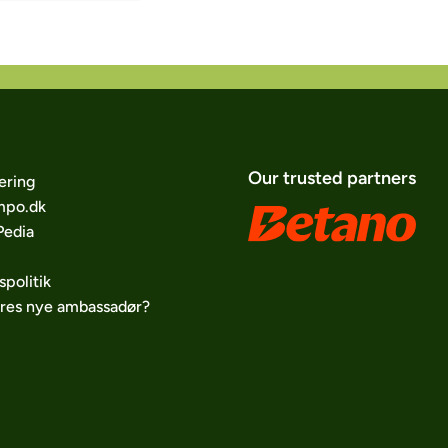
Our trusted partners
ering
po.dk
edia
spolitik
ores nye ambassadør?