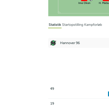
Ime Okon
H. Mats
Statistik
Startopstilling
Kampforløb
Hannover 96
49
19