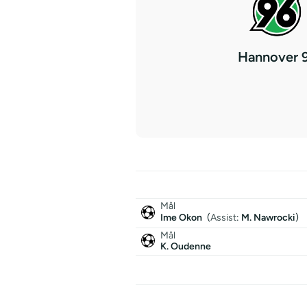
Hannover 
Mål
Ime Okon
(
Assist
:
M. Nawrocki
)
Mål
K. Oudenne