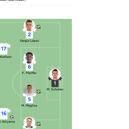
2
Sergio López
17
 Klefisch
6
P. Pfeiffer
1
M. Schuhen
5
M. Maglica
16
ki Akiyama