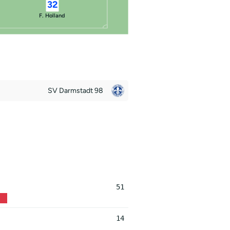
32
F. Holland
SV Darmstadt 98
51
14