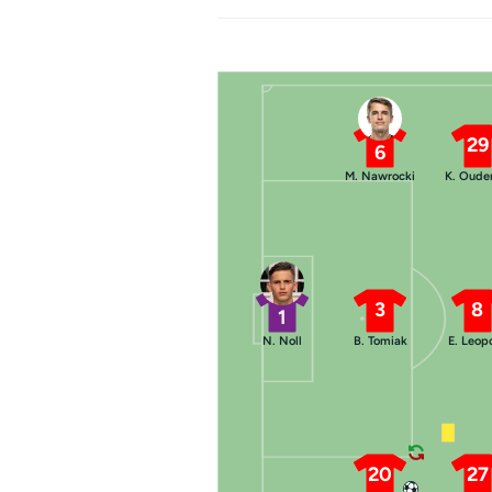
29
6
M. Nawrocki
K. Oude
3
8
1
N. Noll
B. Tomiak
E. Leop
20
27