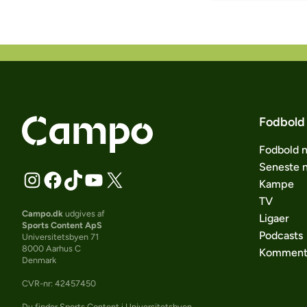
Fodbold
Fodbold 
Seneste 
Kampe
TV
Campo.dk
udgives af
Ligaer
Sports Content ApS
Podcasts
Universitetsbyen 71
8000 Aarhus C
Komment
Denmark
CVR-nr: 42457450
Du finder Sports Content i Universitetsbyen