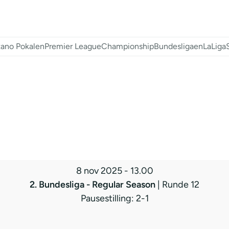
ano Pokalen
Premier League
Championship
Bundesligaen
LaLiga
8 nov 2025
-
13.00
2. Bundesliga - Regular Season
| Runde 12
Pausestilling: 2-1