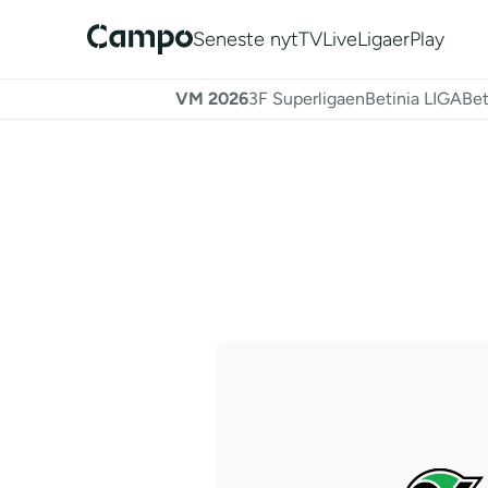
Seneste nyt
TV
Live
Ligaer
Play
VM 2026
3F Superligaen
Betinia LIGA
Bet