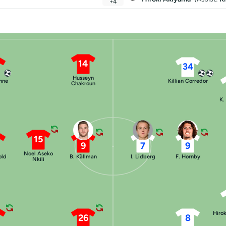
+4
14
34
Husseyn
nne
Killian Corredor
Chakroun
K.
15
9
7
9
Noel Aseko
old
B. Källman
I. Lidberg
F. Hornby
Nkili
Hiro
26
8