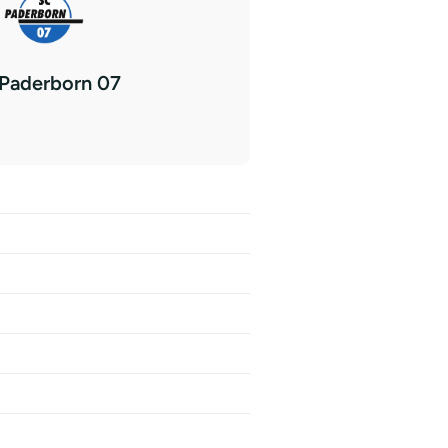
Paderborn 07