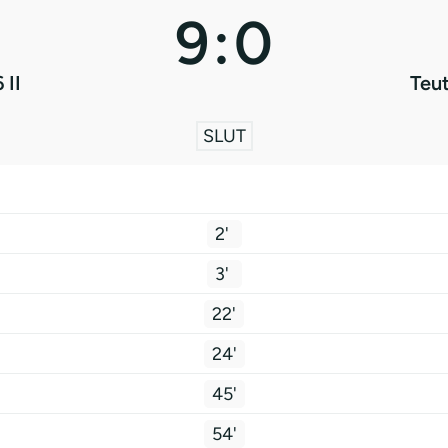
9
:
0
 II
Teu
SLUT
2'
3'
22'
24'
45'
54'