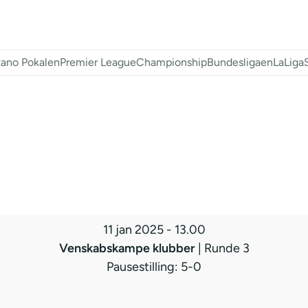
ano Pokalen
Premier League
Championship
Bundesligaen
LaLiga
11 jan 2025
-
13.00
Venskabskampe klubber
| Runde 3
Pausestilling: 5-0