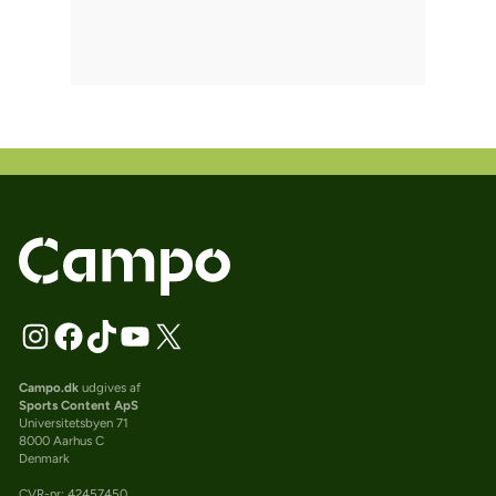
Campo.dk
udgives af
Sports Content ApS
Universitetsbyen 71
8000 Aarhus C
Denmark
CVR-nr: 42457450