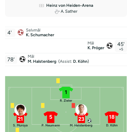
Heinz von Heiden-Arena
A. Sather
Selvmål
4'
K. Schumacher
Mål
45'
K. Pröger
+5
Mål
78'
M. Halstenberg
(
Assist
:
D. Köhn
)
1
R. Zieler
5
18
21
23
S. Muroya
P. Neumann
M. Halstenberg
D. Köhn