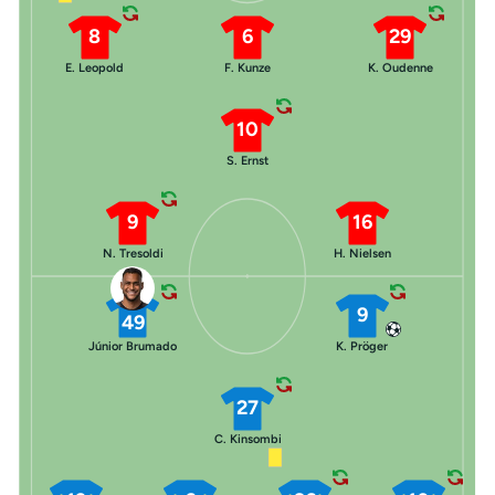
8
6
29
E. Leopold
F. Kunze
K. Oudenne
10
S. Ernst
9
16
N. Tresoldi
H. Nielsen
9
49
Júnior Brumado
K. Pröger
27
C. Kinsombi