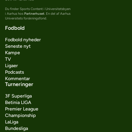
Du finder Sports Content i Universitetsbyen
i Aarhus hos
Partnerhuset
. En del af Aarhus
Universitets forskningsfond.
Fodbold
Fodbold nyheder
Seneste nyt
Kampe
TV
Ligaer
Podcasts
Kommentar
Turneringer
3F Superliga
Betinia LIGA
Premier League
Championship
LaLiga
Bundesliga