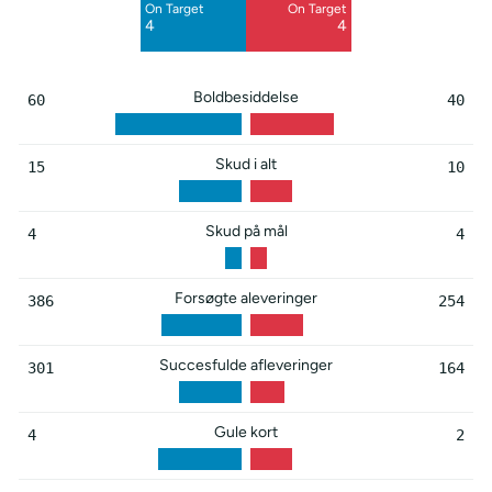
On Target
On Target
Blocked
Blocked
4
4
3
3
Boldbesiddelse
60
40
Skud i alt
15
10
Skud på mål
4
4
Forsøgte aleveringer
386
254
Succesfulde afleveringer
301
164
Gule kort
4
2