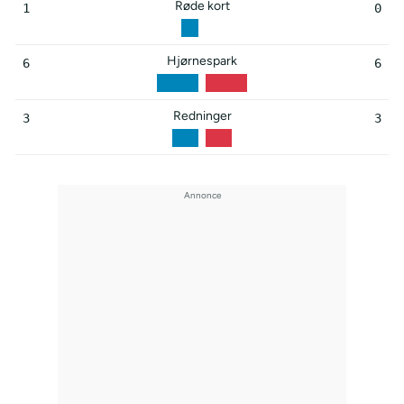
Røde kort
1
0
Hjørnespark
6
6
Redninger
3
3