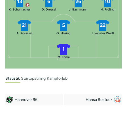
13
6
26
10
K. Schumacher
D. Dressel
J. Bachmann
N. Fröling
21
5
22
A. Rossipal
O. Hüsing
J. van der Werff
1
M. Kolke
Statistik
Startopstilling
Kampforløb
Hannover 96
Hansa Rostock
Off Target
Off Target
8
6