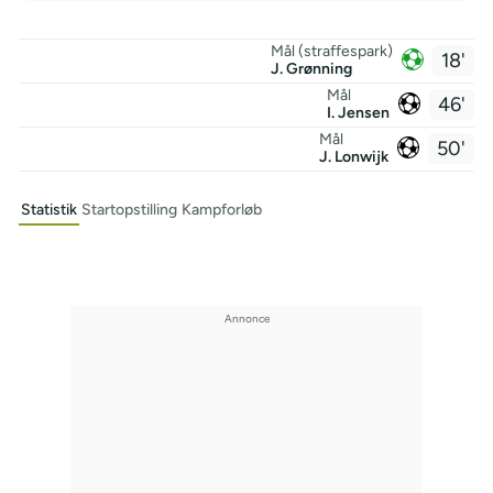
Mål (straffespark)
18'
J. Grønning
Mål
46'
I. Jensen
Mål
50'
J. Lonwijk
Statistik
Startopstilling
Kampforløb