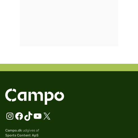
Campo.dk
udgives af
Sports Content ApS