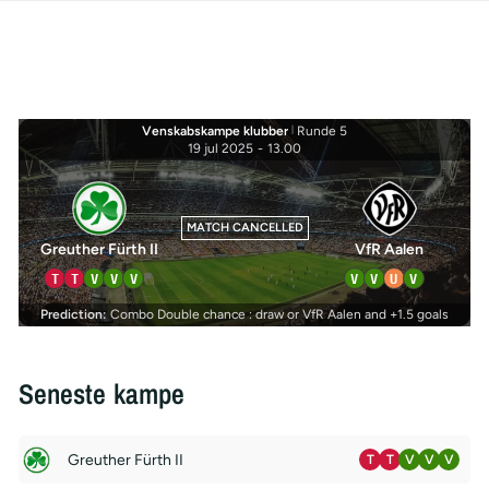
Venskabskampe klubber
|
Runde 5
19 jul 2025
-
13.00
MATCH CANCELLED
Greuther Fürth II
VfR Aalen
T
T
V
V
V
V
V
U
V
Prediction:
Combo Double chance : draw or VfR Aalen and +1.5 goals
Seneste kampe
Greuther Fürth II
T
T
V
V
V