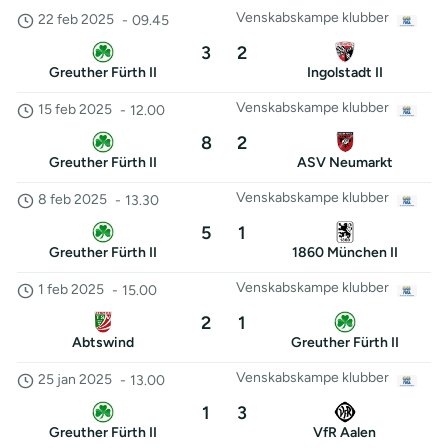
Venskabskampe klubber
22 feb 2025
-
09.45
3
2
Greuther Fürth II
Ingolstadt II
Venskabskampe klubber
15 feb 2025
-
12.00
8
2
Greuther Fürth II
ASV Neumarkt
Venskabskampe klubber
8 feb 2025
-
13.30
5
1
Greuther Fürth II
1860 München II
Venskabskampe klubber
1 feb 2025
-
15.00
2
1
Abtswind
Greuther Fürth II
Venskabskampe klubber
25 jan 2025
-
13.00
1
3
Greuther Fürth II
VfR Aalen