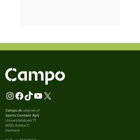
Campo.dk
udgives af
Sports Content ApS
Universitetsbyen 71
8000 Aarhus C
Denmark