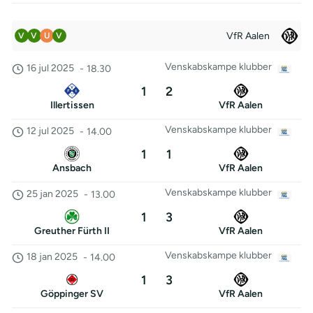
VfR Aalen
V
V
U
V
Venskabskampe klubber
16 jul 2025
-
18.30
1
2
Illertissen
VfR Aalen
Venskabskampe klubber
12 jul 2025
-
14.00
1
1
Ansbach
VfR Aalen
Venskabskampe klubber
25 jan 2025
-
13.00
1
3
Greuther Fürth II
VfR Aalen
Venskabskampe klubber
18 jan 2025
-
14.00
1
3
Göppinger SV
VfR Aalen