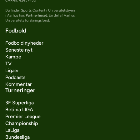
CVR-nr: 42457450
Du finder Sports Content i Universitetsbyen
i Aarhus hos
Partnerhuset
. En del af Aarhus
Universitets forskningsfond.
Fodbold
Fodbold nyheder
Seneste nyt
Kampe
TV
Ligaer
Podcasts
Kommentar
Turneringer
3F Superliga
Betinia LIGA
Premier League
Championship
LaLiga
Bundesliga