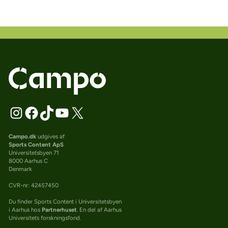
Campo.dk
udgives af
Sports Content ApS
Universitetsbyen 71
8000 Aarhus C
Denmark
CVR-nr: 42457450
Du finder Sports Content i Universitetsbyen
i Aarhus hos
Partnerhuset
. En del af Aarhus
Universitets forskningsfond.