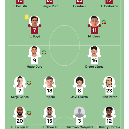
19
20
23
17
F. Pellistri
Sergio Ruiz
Gumbau
T. Corbeanu
7
11
L. Boyé
M. Uzuni
9
16
Hugo Duro
Diego López
7
18
8
23
Sergi Canós
Pepelu
Javi Guerra
Fran Pérez
20
15
3
12
D. Foulquier
C. Özkacar
Cristhian Mosquera
Thierry Correia