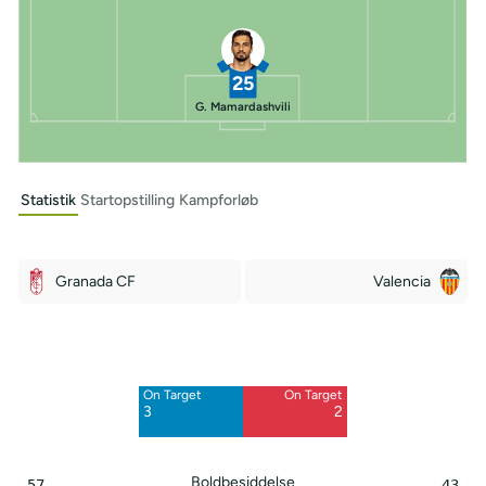
25
G. Mamardashvili
Statistik
Startopstilling
Kampforløb
Granada CF
Valencia
Off Target
Off Target
6
4
On Target
On Target
Blocked
Blocked
3
2
2
1
Boldbesiddelse
57
43