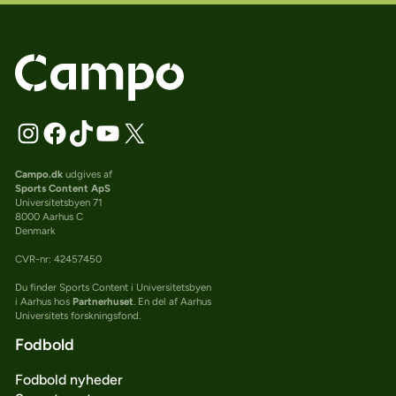
Campo.dk
udgives af
Sports Content ApS
Universitetsbyen 71
8000 Aarhus C
Denmark
CVR-nr: 42457450
Du finder Sports Content i Universitetsbyen
i Aarhus hos
Partnerhuset
. En del af Aarhus
Universitets forskningsfond.
Fodbold
Fodbold nyheder