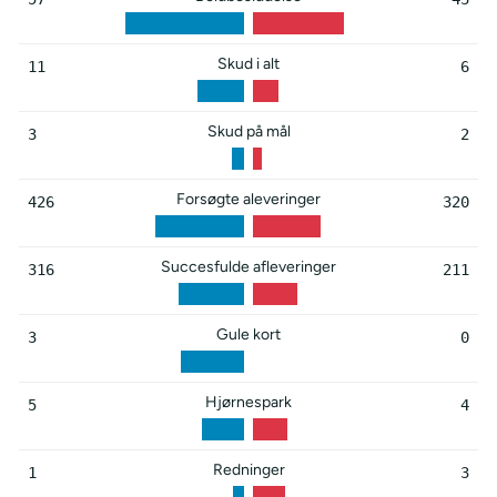
Skud i alt
11
6
Skud på mål
3
2
Forsøgte aleveringer
426
320
Succesfulde afleveringer
316
211
Gule kort
3
0
Hjørnespark
5
4
Redninger
1
3