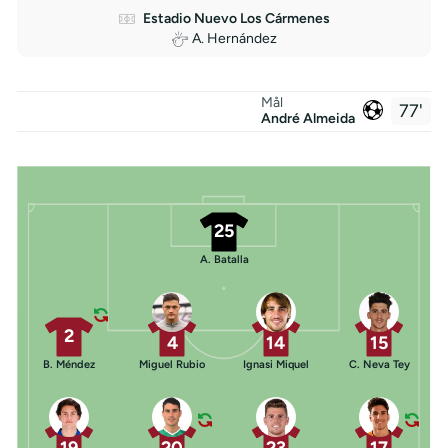
Estadio Nuevo Los Cármenes
A. Hernández
Mål
77'
André Almeida
25
A. Batalla
2
4
14
15
B. Méndez
Miguel Rubio
Ignasi Miquel
C. Neva Tey