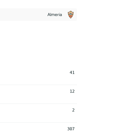
Almeria
41
12
2
307