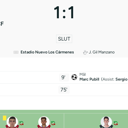
1
:
1
CF
SLUT
Estadio Nuevo Los Cármenes
J. Gil Manzano
Mål
9'
Marc Pubill
(
Assist:
Sergio
75'