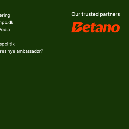
Our trusted partners
ering
po.dk
edia
spolitik
ores nye ambassadør?