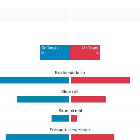
Off Target
Off Target
8
10
On Target
On Target
Blocked
Blocked
6
2
4
5
Boldbesiddelse
Skud i alt
Skud på mål
Forsøgte aleveringer