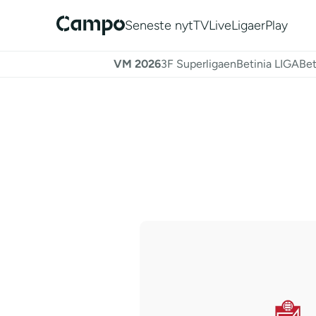
Seneste nyt
TV
Live
Ligaer
Play
VM 2026
3F Superligaen
Betinia LIGA
Bet