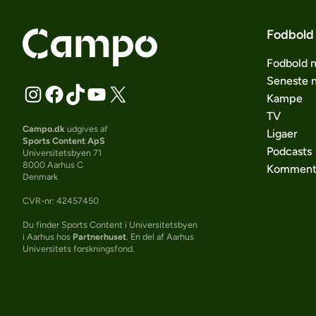
Fodbold
Fodbold 
Seneste 
Kampe
TV
Campo.dk
udgives af
Ligaer
Sports Content ApS
Podcasts
Universitetsbyen 71
8000 Aarhus C
Komment
Denmark
CVR-nr: 42457450
Du finder Sports Content i Universitetsbyen
i Aarhus hos
Partnerhuset
. En del af Aarhus
Universitets forskningsfond.