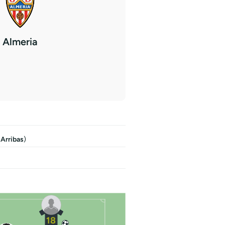
Almeria
 Arribas
)
18