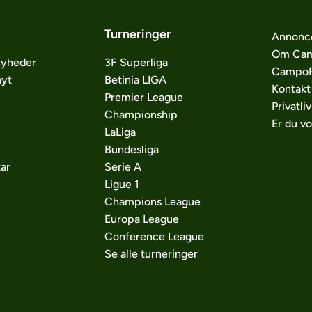
Turneringer
Annonc
Om Cam
nyheder
3F Superliga
CampoP
nyt
Betinia LIGA
Kontakt
Premier League
Privatliv
Championship
Er du v
LaLiga
Bundesliga
ar
Serie A
Ligue 1
Champions League
Europa League
Conference League
Se alle turneringer