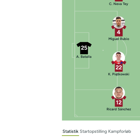
C. Neva Tey
4
Miguel Rubio
25
A. Batalla
22
K. Piątkowski
12
Ricard Sánchez
Statistik
Startopstilling
Kampforløb