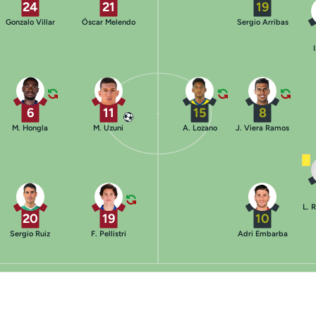
24
21
19
Gonzalo Villar
Óscar Melendo
Sergio Arribas
6
11
15
8
M. Hongla
M. Uzuni
A. Lozano
J. Viera Ramos
L. 
20
19
10
Sergio Ruiz
F. Pellistri
Adri Embarba