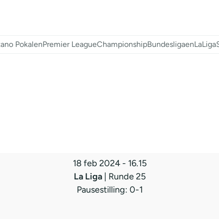
ano Pokalen
Premier League
Championship
Bundesligaen
LaLiga
18 feb 2024
-
16.15
La Liga
| Runde 25
Pausestilling: 0-1