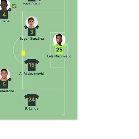
Marc Pubill
4
I. Baba
3
Edgar González
25
Luís Maximiano
16
A. Radovanović
5
Robertone
24
B. Langa