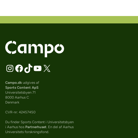
Campo.dk
udgives af
Sports Content ApS
Universitetsbyen 71
8000 Aarhus C
Denmark
CVR-nr: 42457450
Du finder Sports Content i Universitetsbyen
i Aarhus hos
Partnerhuset
. En del af Aarhus
Universitets forskningsfond.