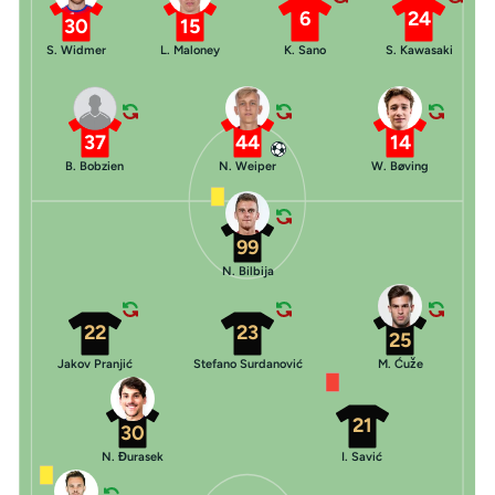
6
24
30
15
S. Widmer
L. Maloney
K. Sano
S. Kawasaki
37
44
14
B. Bobzien
N. Weiper
W. Bøving
99
N. Bilbija
22
23
25
Jakov Pranjić
Stefano Surdanović
M. Ćuže
21
30
N. Đurasek
I. Savić