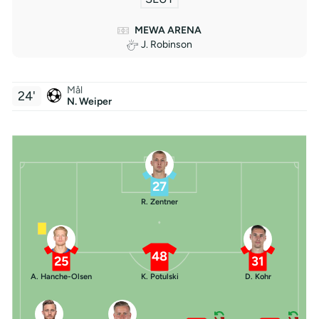
MEWA ARENA
J. Robinson
Mål
24'
N. Weiper
27
R. Zentner
48
25
31
A. Hanche-Olsen
K. Potulski
D. Kohr