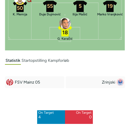
55
5
19
50
K. Memija
Duje Dujmović
Ilija Mašić
Marko Vranjković
18
G. Karačić
Statistik
Startopstilling
Kampforløb
FSV Mainz 05
Zrinjski
Off Target
Off Target
9
2
On Target
On Target
Blocked
Blocked
4
0
2
1