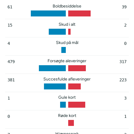
Boldbesiddelse
61
39
Skud i alt
15
2
Skud på mål
4
0
Forsøgte aleveringer
479
317
Succesfulde afleveringer
381
223
Gule kort
1
3
Røde kort
0
1
Hjørnespark