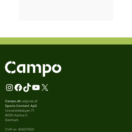
Campo.dk
udgives af
Sports Content ApS
Universitetsbyen 71
8000 Aarhus C
Denmark
CVR-nr: 42457450