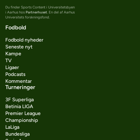
Du finder Sports Content i Universitetsbyen
i Aarhus hos
Partnerhuset
. En del af Aarhus
Universitets forskningsfond.
Fodbold
Fodbold nyheder
Seneste nyt
Kampe
TV
Ligaer
Podcasts
Kommentar
Turneringer
3F Superliga
Betinia LIGA
Premier League
Championship
LaLiga
Bundesliga