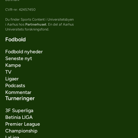
CVR-nr: 42457450
Du finder Sports Content i Universitetsbyen
i Aarhus hos
Partnerhuset
. En del af Aarhus
Universitets forskningsfond.
Fodbold
Fodbold nyheder
Seneste nyt
Kampe
TV
Ligaer
Podcasts
Kommentar
Turneringer
3F Superliga
Betinia LIGA
Premier League
Championship
LaLiga