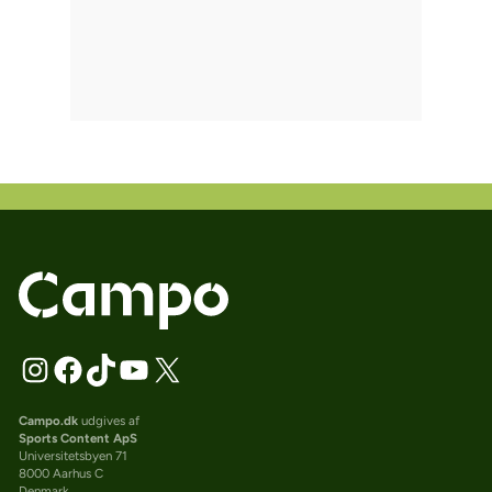
Campo.dk
udgives af
Sports Content ApS
Universitetsbyen 71
8000 Aarhus C
Denmark