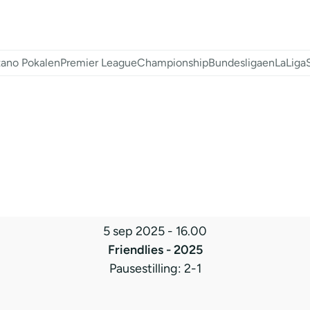
ano Pokalen
Premier League
Championship
Bundesligaen
LaLiga
5 sep 2025
-
16.00
Friendlies - 2025
Pausestilling: 2-1