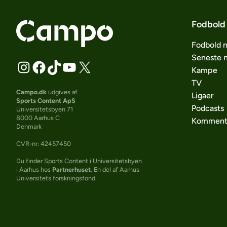
Fodbold
Fodbold 
Seneste 
Kampe
TV
Campo.dk
udgives af
Ligaer
Sports Content ApS
Podcasts
Universitetsbyen 71
8000 Aarhus C
Komment
Denmark
CVR-nr: 42457450
Du finder Sports Content i Universitetsbyen
i Aarhus hos
Partnerhuset
. En del af Aarhus
Universitets forskningsfond.