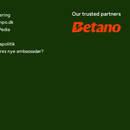
Our trusted partners
ering
po.dk
edia
spolitik
ores nye ambassadør?