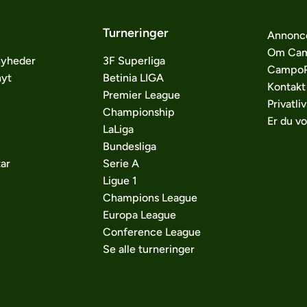
Turneringer
Annonc
Om Cam
nyheder
3F Superliga
CampoP
nyt
Betinia LIGA
Kontakt
Premier League
Privatliv
Championship
Er du v
LaLiga
Bundesliga
ar
Serie A
Ligue 1
Champions League
Europa League
Conference League
Se alle turneringer