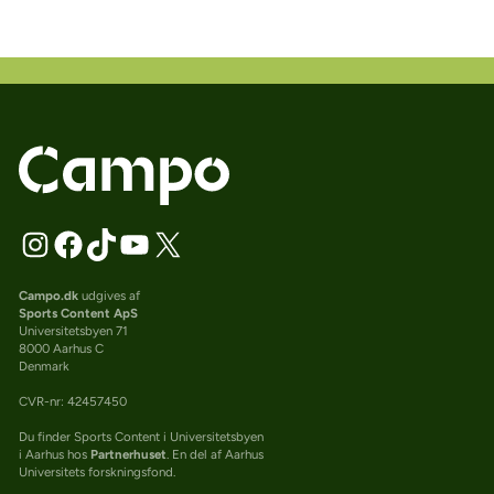
Campo.dk
udgives af
Sports Content ApS
Universitetsbyen 71
8000 Aarhus C
Denmark
CVR-nr: 42457450
Du finder Sports Content i Universitetsbyen
i Aarhus hos
Partnerhuset
. En del af Aarhus
Universitets forskningsfond.