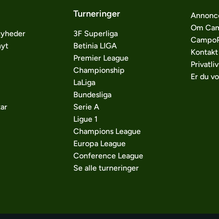
Turneringer
Annonc
Om Cam
nyheder
3F Superliga
CampoP
nyt
Betinia LIGA
Kontakt
Premier League
Privatliv
Championship
Er du v
LaLiga
Bundesliga
ar
Serie A
Ligue 1
Champions League
Europa League
Conference League
Se alle turneringer