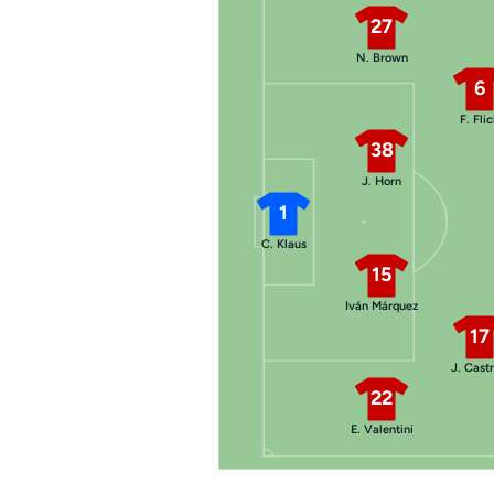
27
N. Brown
6
F. Fli
38
J. Horn
1
C. Klaus
15
Iván Márquez
17
J. Cast
22
E. Valentini