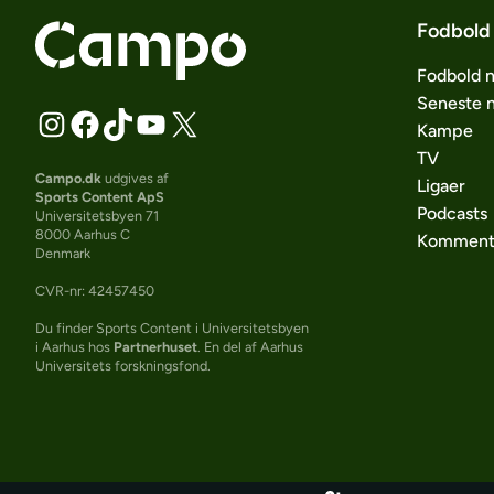
Fodbold
Fodbold 
Seneste 
Kampe
TV
Campo.dk
udgives af
Ligaer
Sports Content ApS
Podcasts
Universitetsbyen 71
8000 Aarhus C
Komment
Denmark
CVR-nr: 42457450
Du finder Sports Content i Universitetsbyen
i Aarhus hos
Partnerhuset
. En del af Aarhus
Universitets forskningsfond.