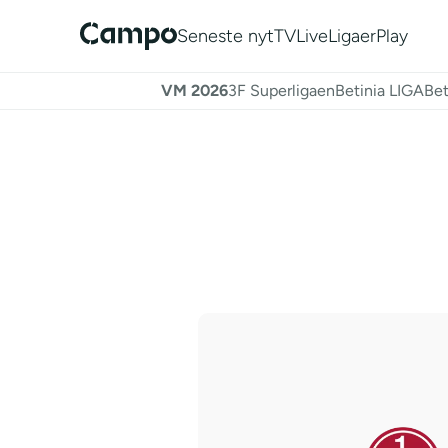
Seneste nyt
TV
Live
Ligaer
Play
VM 2026
3F Superligaen
Betinia LIGA
Bet