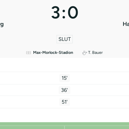
3
:
0
rg
Ha
SLUT
Max-Morlock-Stadion
T. Bauer
15'
36'
51'