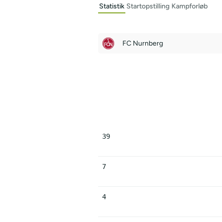
Statistik
Startopstilling
Kampforløb
FC Nurnberg
39
7
4