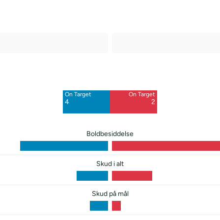
Off Target
Off Target
2
7
On Target
On Target
Blocked
Blocked
4
2
1
3
Boldbesiddelse
Skud i alt
Skud på mål