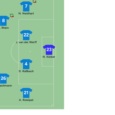
7
N. Neidhart
8
. Rhein
22
J. van der Werff
23
N. Körber
4
D. Roßbach
26
Bachmann
21
A. Rossipal