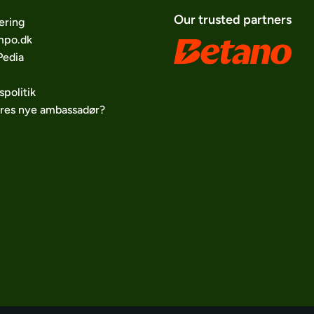
Our trusted partners
ering
po.dk
edia
spolitik
ores nye ambassadør?