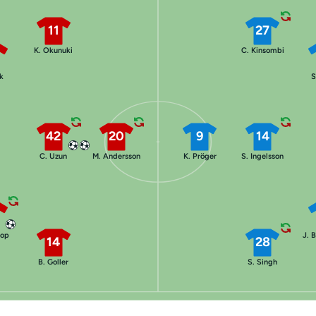
11
27
K. Okunuki
C. Kinsombi
ck
S
42
20
9
14
C. Uzun
M. Andersson
K. Pröger
S. Ingelsson
rop
J. 
14
28
B. Goller
S. Singh