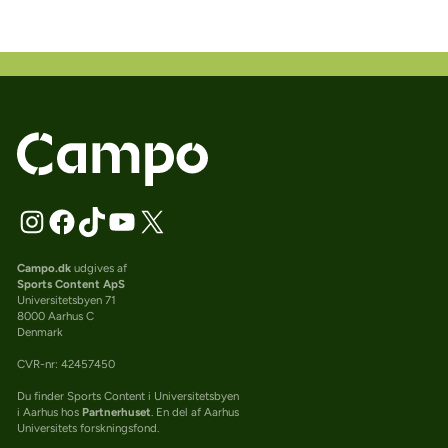
Campo.dk
udgives af
Sports Content ApS
Universitetsbyen 71
8000 Aarhus C
Denmark
CVR-nr: 42457450
Du finder Sports Content i Universitetsbyen
i Aarhus hos
Partnerhuset
. En del af Aarhus
Universitets forskningsfond.