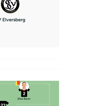
 Elversberg
2
Elias Baum
23