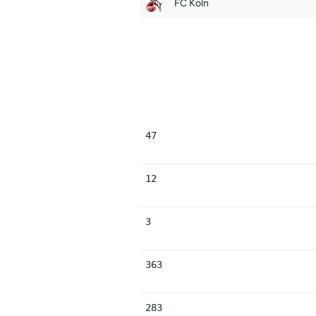
FC Koln
47
12
3
363
283