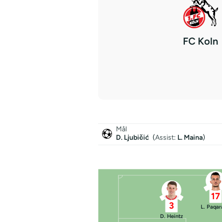
FC Koln
Mål
D. Ljubičić
(
Assist
:
L. Maina
)
17
3
L. Paqa
D. Heintz