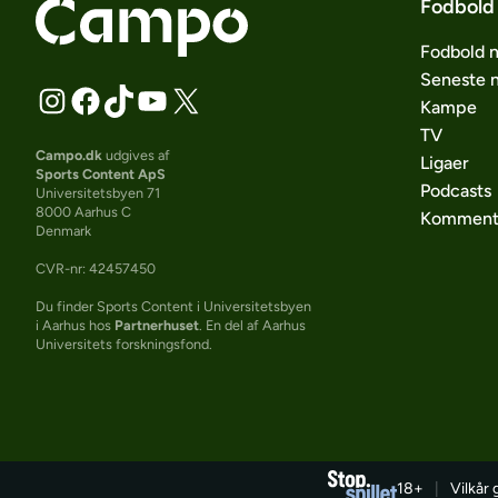
Fodbold
Fodbold 
Seneste 
Kampe
TV
Campo.dk
udgives af
Ligaer
Sports Content ApS
Podcasts
Universitetsbyen 71
8000 Aarhus C
Komment
Denmark
CVR-nr: 42457450
Du finder Sports Content i Universitetsbyen
i Aarhus hos
Partnerhuset
. En del af Aarhus
Universitets forskningsfond.
18+
|
Vilkår