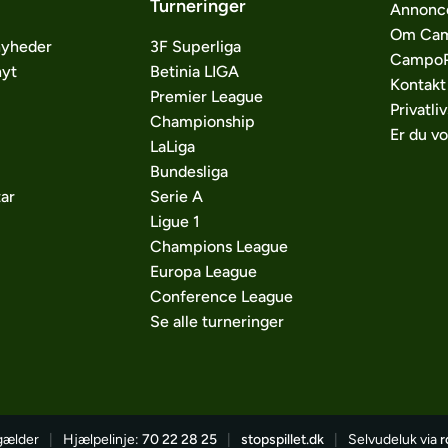
Turneringer
Annonc
Om Cam
nyheder
3F Superliga
CampoP
nyt
Betinia LIGA
Kontakt
Premier League
Privatliv
Championship
Er du v
LaLiga
Bundesliga
ar
Serie A
Ligue 1
Champions League
Europa League
Conference League
Se alle turneringer
 gælder
|
Hjælpelinje:
70 22 28 25
|
stopspillet.dk
|
Selvudeluk via
r