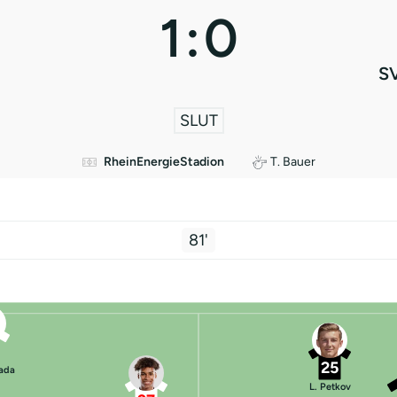
1
:
0
SV
SLUT
RheinEnergieStadion
T. Bauer
81'
25
rada
L. Petkov