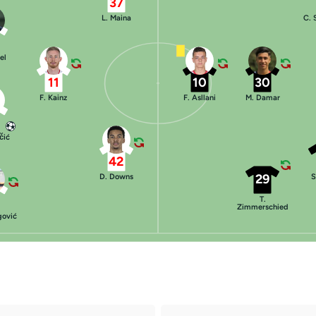
37
L. Maina
C. 
el
11
10
30
F. Kainz
F. Asllani
M. Damar
čić
42
29
D. Downs
S
T.
Zimmerschied
gović