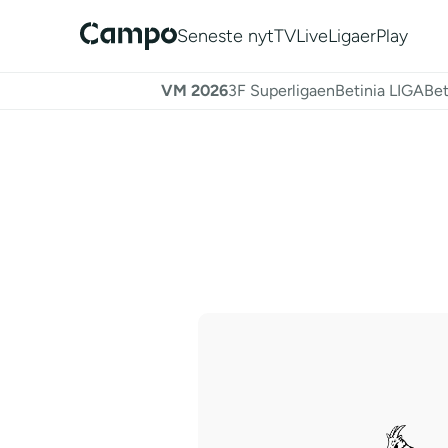
Seneste nyt
TV
Live
Ligaer
Play
VM 2026
3F Superligaen
Betinia LIGA
Bet