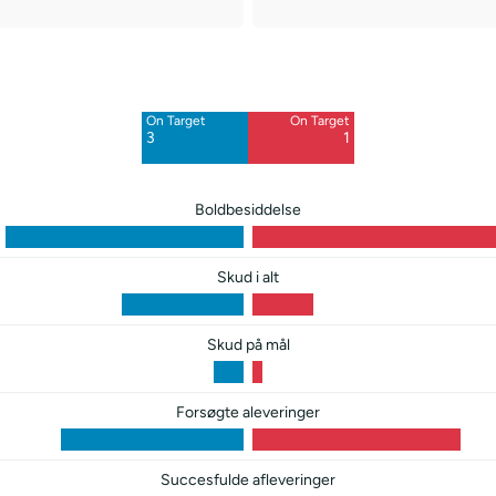
Off Target
Off Target
7
5
On Target
On Target
Blocked
Blocked
3
1
2
2
Boldbesiddelse
Skud i alt
Skud på mål
Forsøgte aleveringer
Succesfulde afleveringer