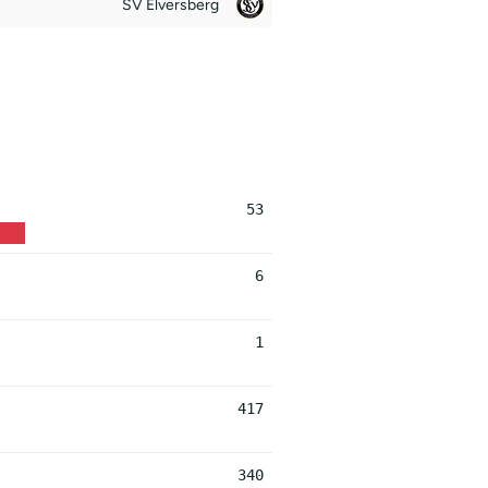
SV Elversberg
53
6
1
417
340