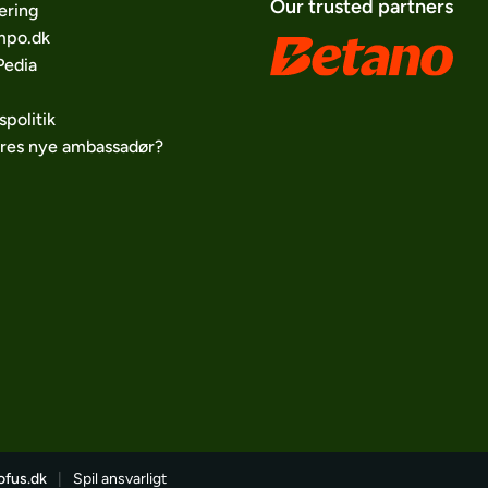
Our trusted partners
ering
po.dk
edia
spolitik
ores nye ambassadør?
ofus.dk
|
Spil ansvarligt