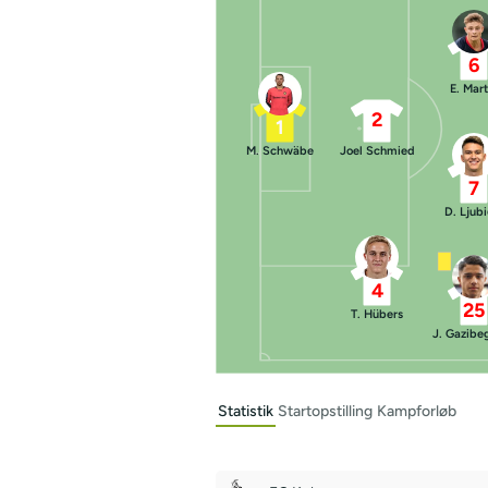
6
E. Mart
2
1
M. Schwäbe
Joel Schmied
7
D. Ljubi
4
25
T. Hübers
J. Gazibe
Statistik
Startopstilling
Kampforløb