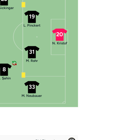
Sickinger
19
L. Pinckert
20
N. Kristof
31
M. Rohr
8
. Şahin
33
M. Neubauer