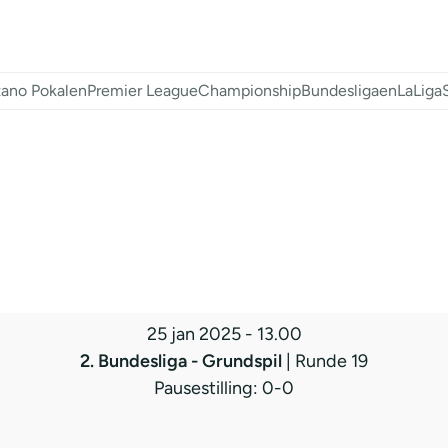
ano Pokalen
Premier League
Championship
Bundesligaen
LaLiga
25 jan 2025
-
13.00
2. Bundesliga - Grundspil
| Runde 19
Pausestilling: 0-0