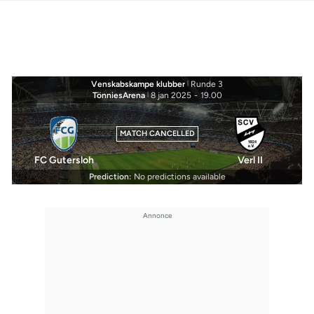
Venskabskampe klubber
|
Runde 3
TönniesArena
|
8 jan 2025
-
19.00
MATCH CANCELLED
FC Gutersloh
Verl II
Prediction:
No predictions available