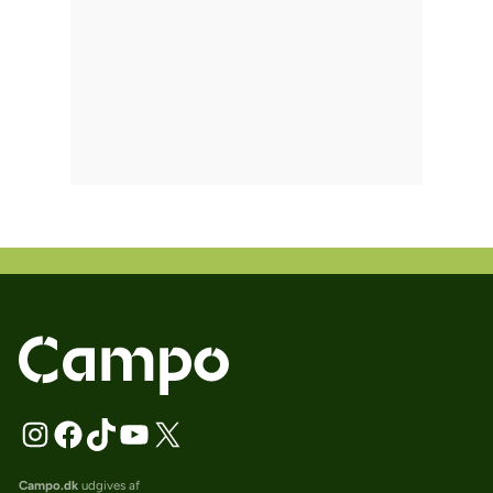
Campo.dk
udgives af