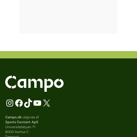
Campo.dk
udgives af
Sports Content ApS
Universitetsbyen 71
8000 Aarhus C
Denmark