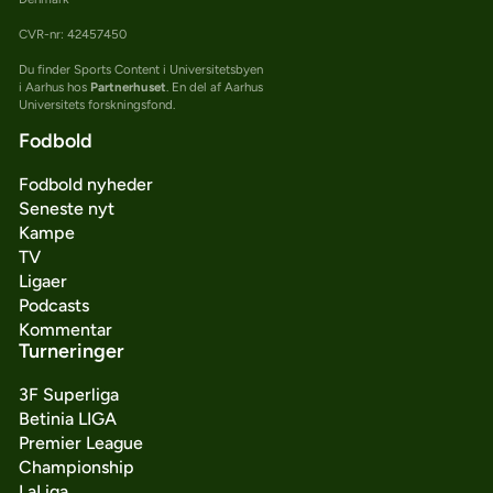
CVR-nr: 42457450
Du finder Sports Content i Universitetsbyen
i Aarhus hos
Partnerhuset
. En del af Aarhus
Universitets forskningsfond.
Fodbold
Fodbold nyheder
Seneste nyt
Kampe
TV
Ligaer
Podcasts
Kommentar
Turneringer
3F Superliga
Betinia LIGA
Premier League
Championship
LaLiga