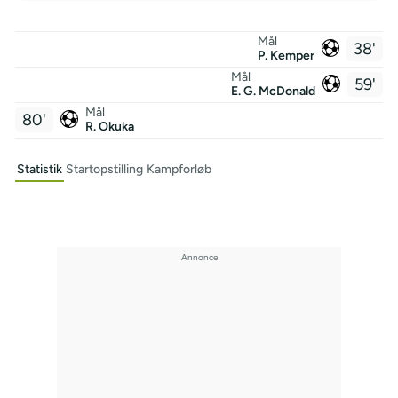
Mål
38'
P. Kemper
Mål
59'
E. G. McDonald
Mål
80'
R. Okuka
Statistik
Startopstilling
Kampforløb