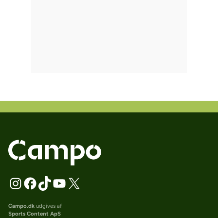
Campo.dk
udgives af
Sports Content ApS