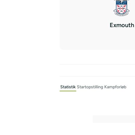
Exmouth
Statistik
Startopstilling
Kampforløb