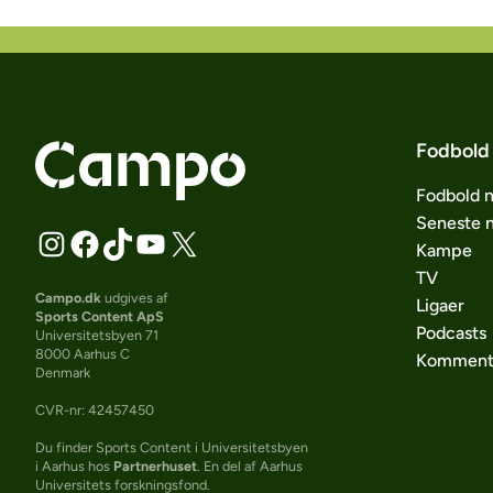
Fodbold
Fodbold 
Seneste 
Kampe
TV
Campo.dk
udgives af
Ligaer
Sports Content ApS
Podcasts
Universitetsbyen 71
8000 Aarhus C
Komment
Denmark
CVR-nr: 42457450
Du finder Sports Content i Universitetsbyen
i Aarhus hos
Partnerhuset
. En del af Aarhus
Universitets forskningsfond.