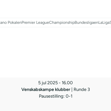
ano Pokalen
Premier League
Championship
Bundesligaen
LaLiga
5 jul 2025
-
16.00
Venskabskampe klubber
| Runde 3
Pausestilling: 0-1