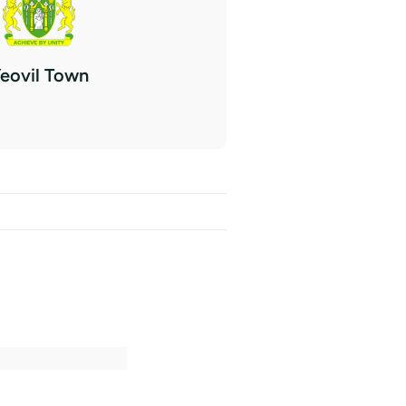
eovil Town