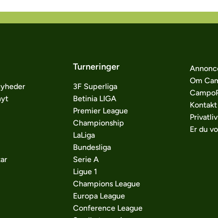
Turneringer
Annonc
Om Cam
nyheder
3F Superliga
CampoP
nyt
Betinia LIGA
Kontakt
Premier League
Privatliv
Championship
Er du v
LaLiga
Bundesliga
ar
Serie A
Ligue 1
Champions League
Europa League
Conference League