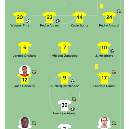
20
23
44
24
Wagner Pina
Pedro Álvaro
Kévin Boma
Pedro Amaral
6
7
10
Jandro Orellana
Vinicius Zanocelo
J. Holsgrove
9
17
12
João Carvalho
A. Marqués Méndez
Fabrício Garcia
39
Henrique Araújo