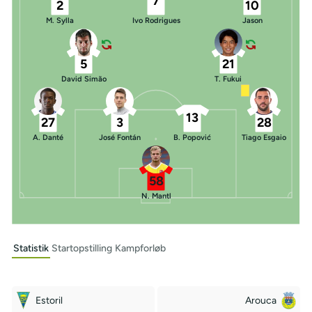
7
2
10
M. Sylla
Ivo Rodrigues
Jason
5
21
David Simão
T. Fukui
13
27
3
28
A. Danté
José Fontán
B. Popović
Tiago Esgaio
58
N. Mantl
Statistik
Startopstilling
Kampforløb
Estoril
Arouca