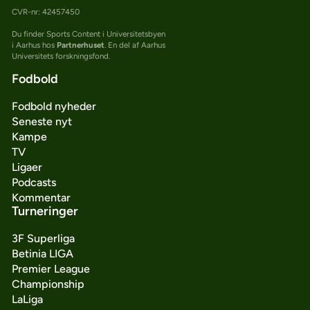
CVR-nr: 42457450
Du finder Sports Content i Universitetsbyen
i Aarhus hos
Partnerhuset
. En del af Aarhus
Universitets forskningsfond.
Fodbold
Fodbold nyheder
Seneste nyt
Kampe
TV
Ligaer
Podcasts
Kommentar
Turneringer
3F Superliga
Betinia LIGA
Premier League
Championship
LaLiga