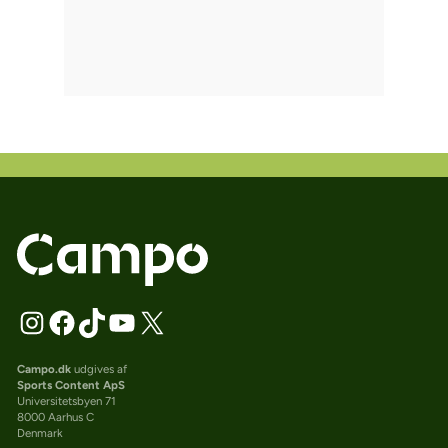
Campo.dk
udgives af
Sports Content ApS
Universitetsbyen 71
8000 Aarhus C
Denmark