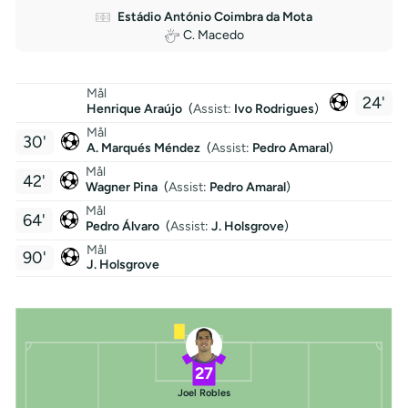
Estádio António Coimbra da Mota
C. Macedo
Mål
24'
Henrique Araújo
(
Assist:
Ivo Rodrigues
)
Mål
30'
A. Marqués Méndez
(
Assist
:
Pedro Amaral
)
Mål
42'
Wagner Pina
(
Assist
:
Pedro Amaral
)
Mål
64'
Pedro Álvaro
(
Assist
:
J. Holsgrove
)
Mål
90'
J. Holsgrove
27
Joel Robles