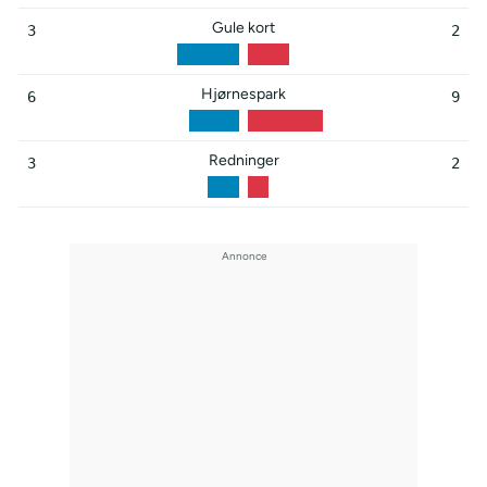
Gule kort
3
2
Hjørnespark
6
9
Redninger
3
2