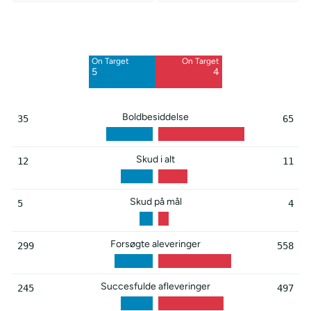
Off Target
Off Target
5
7
On Target
On Target
Blocked
Blocked
5
4
2
2
Boldbesiddelse
35
65
Skud i alt
12
11
Skud på mål
5
4
Forsøgte aleveringer
299
558
Succesfulde afleveringer
245
497