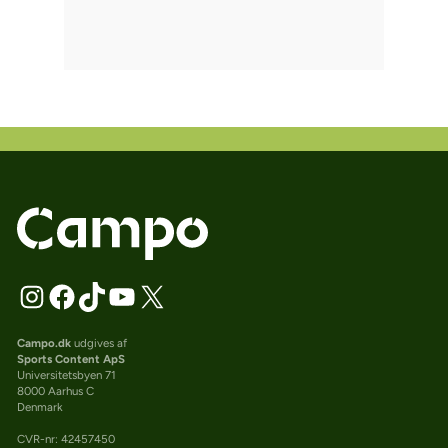
Campo.dk
udgives af
Sports Content ApS
Universitetsbyen 71
8000 Aarhus C
Denmark
CVR-nr: 42457450