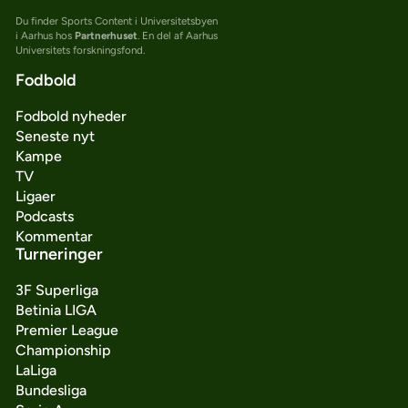
Du finder Sports Content i Universitetsbyen
i Aarhus hos
Partnerhuset
. En del af Aarhus
Universitets forskningsfond.
Fodbold
Fodbold nyheder
Seneste nyt
Kampe
TV
Ligaer
Podcasts
Kommentar
Turneringer
3F Superliga
Betinia LIGA
Premier League
Championship
LaLiga
Bundesliga