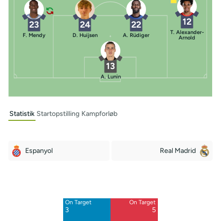
12
23
24
22
T. Alexander-
F. Mendy
D. Huijsen
A. Rüdiger
Arnold
13
A. Lunin
Statistik
Startopstilling
Kampforløb
Espanyol
Real Madrid
Off Target
Off Target
8
10
On Target
On Target
Blocked
Blocked
3
5
6
5