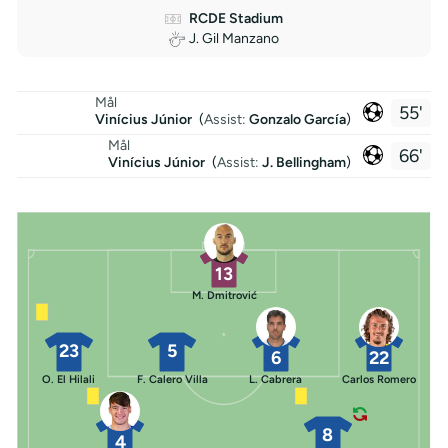
RCDE Stadium
J. Gil Manzano
Mål
55'
Vinícius Júnior
(
Assist:
Gonzalo García
)
Mål
66'
Vinícius Júnior
(
Assist:
J. Bellingham
)
13
M. Dmitrović
23
5
6
22
O. El Hilali
F. Calero Villa
L. Cabrera
Carlos Romero
8
4