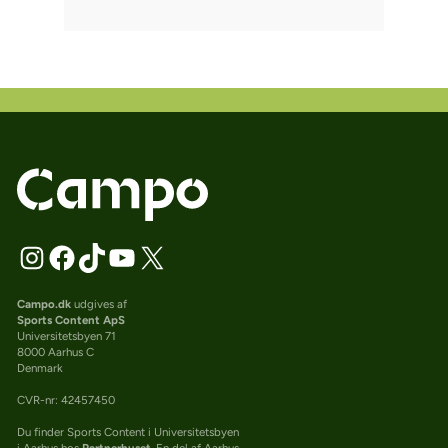
Campo.dk
udgives af
Sports Content ApS
Universitetsbyen 71
8000 Aarhus C
Denmark
CVR-nr: 42457450
Du finder Sports Content i Universitetsbyen
i Aarhus hos
Partnerhuset
. En del af Aarhus