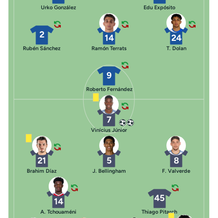
Urko González
Edu Expósito
2
14
24
Rubén Sánchez
Ramón Terrats
T. Dolan
9
Roberto Fernández
7
Vinícius Júnior
21
5
8
Brahim Díaz
J. Bellingham
F. Valverde
45
14
A. Tchouaméni
Thiago Pitarch