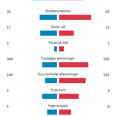
Boldbesiddelse
35
65
Skud i alt
17
15
Skud på mål
3
5
Forsøgte aleveringer
304
595
Succesfulde afleveringer
244
541
Gule kort
3
4
Hjørnespark
5
6