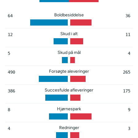
Boldbesiddelse
64
36
Skud i alt
12
11
Skud på mål
5
4
Forsøgte aleveringer
490
265
Succesfulde afleveringer
386
175
Hjørnespark
8
9
Redninger
4
3