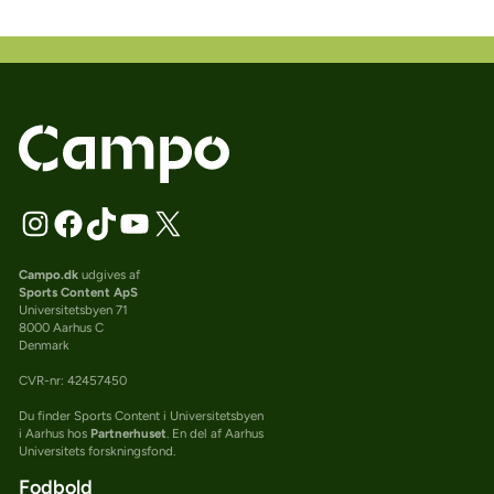
Campo.dk
udgives af
Sports Content ApS
Universitetsbyen 71
8000 Aarhus C
Denmark
CVR-nr: 42457450
Du finder Sports Content i Universitetsbyen
i Aarhus hos
Partnerhuset
. En del af Aarhus
Universitets forskningsfond.
Fodbold