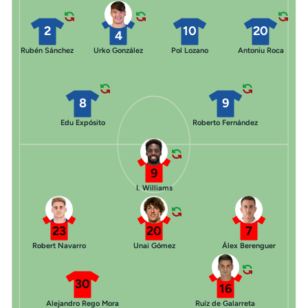
2
10
20
4
Rubén Sánchez
Urko González
Pol Lozano
Antoniu Roca
8
9
Edu Expósito
Roberto Fernández
9
I. Williams
23
20
7
Robert Navarro
Unai Gómez
Álex Berenguer
30
16
Alejandro Rego Mora
Ruíz de Galarreta