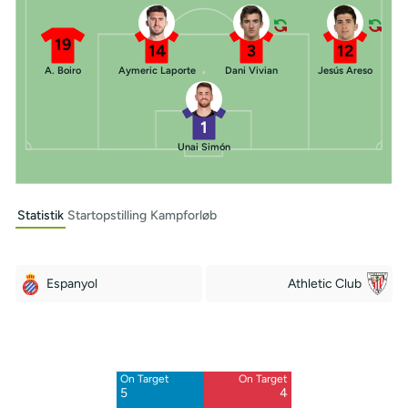
19
14
3
12
A. Boiro
Aymeric Laporte
Dani Vivian
Jesús Areso
1
Unai Simón
Statistik
Startopstilling
Kampforløb
Espanyol
Athletic Club
Off Target
Off Target
5
7
On Target
On Target
Blocked
Blocked
5
4
2
3