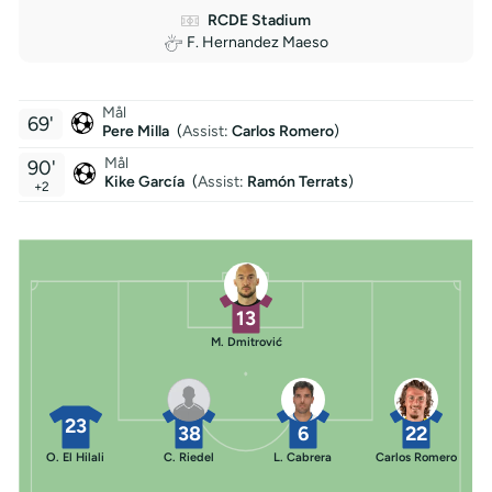
RCDE Stadium
F. Hernandez Maeso
Mål
69'
Pere Milla
(
Assist
:
Carlos Romero
)
Mål
90'
Kike García
(
Assist
:
Ramón Terrats
)
+2
13
M. Dmitrović
23
38
6
22
O. El Hilali
C. Riedel
L. Cabrera
Carlos Romero