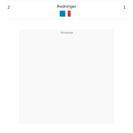
Redninger
2
1