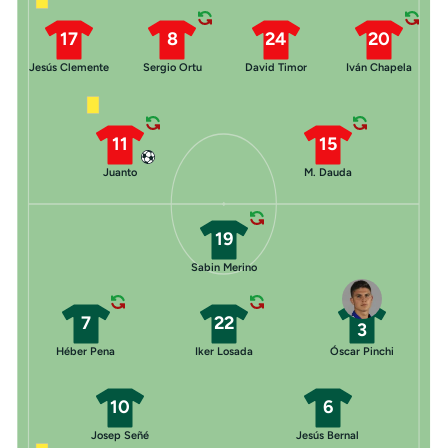
17
8
24
20
Jesús Clemente
Sergio Ortu
David Timor
Iván Chapela
11
15
Juanto
M. Dauda
19
Sabin Merino
7
22
3
Héber Pena
Iker Losada
Óscar Pinchi
10
6
Josep Señé
Jesús Bernal