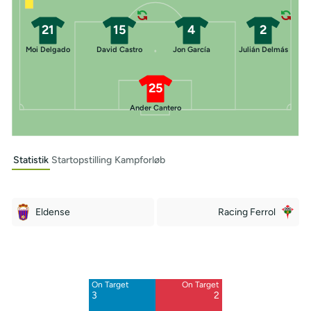
21
15
4
2
Moi Delgado
David Castro
Jon García
Julián Delmás
25
Ander Cantero
Statistik
Startopstilling
Kampforløb
Eldense
Racing Ferrol
Off Target
Off Target
4
8
On Target
On Target
Blocked
Blocked
3
2
3
5