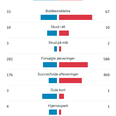
Boldbesiddelse
33
67
Skud i alt
10
10
Skud på mål
3
2
Forsøgte aleveringer
282
588
Succesfulde afleveringer
176
460
Gule kort
3
1
Hjørnespark
4
1