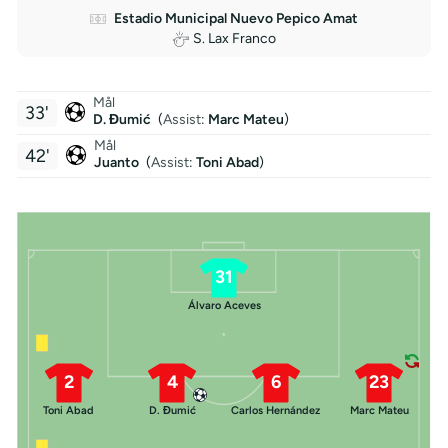
Estadio Municipal Nuevo Pepico Amat
S. Lax Franco
Mål
33'
D. Đumić
(
Assist
:
Marc Mateu
)
Mål
42'
Juanto
(
Assist
:
Toni Abad
)
31
Álvaro Aceves
2
4
6
23
Toni Abad
D. Đumić
Carlos Hernández
Marc Mateu