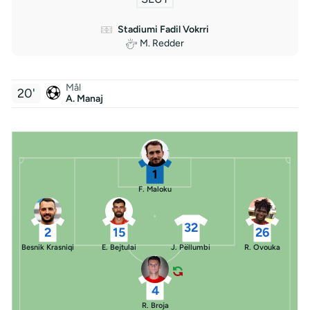
Stadiumi Fadil Vokrri
M. Redder
Mål
20'
A. Manaj
1
F. Maloku
32
2
15
26
Besnik Krasniqi
E. Bejtulai
J. Pëllumbi
R. Ovouka
4
R. Broja