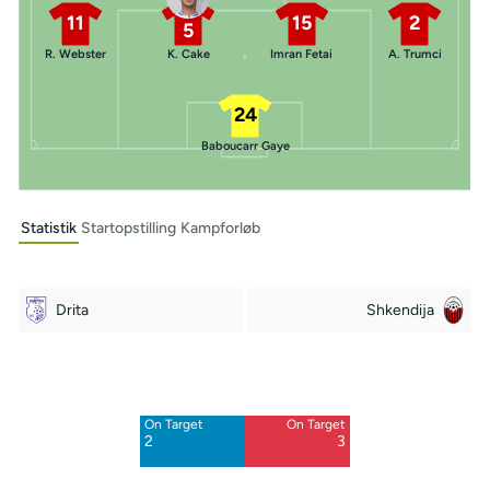
11
15
2
5
R. Webster
K. Cake
Imran Fetai
A. Trumci
24
Baboucarr Gaye
Statistik
Startopstilling
Kampforløb
Drita
Shkendija
Off Target
Off Target
1
15
On Target
On Target
Blocked
Blocked
2
3
2
8