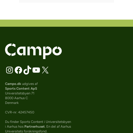
Campo.dk
udgives af
Sports Content ApS
Universitetsbyen 71
8000 Aarhus C
Denmark
CVR-nr: 42457450
Du finder Sports Content i Universitetsbyen
i Aarhus hos
Partnerhuset
. En del af Aarhus
Universitets forskningsfond.