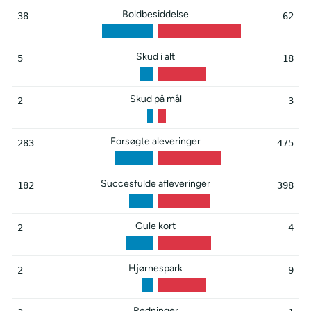
Boldbesiddelse
38
62
Skud i alt
5
18
Skud på mål
2
3
Forsøgte aleveringer
283
475
Succesfulde afleveringer
182
398
Gule kort
2
4
Hjørnespark
2
9
Redninger