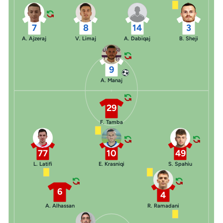
7
8
14
3
A. Ajzeraj
V. Limaj
A. Dabiqaj
B. Sheji
9
A. Manaj
29
F. Tamba
77
10
49
L. Latifi
E. Krasniqi
S. Spahiu
6
4
A. Alhassan
R. Ramadani