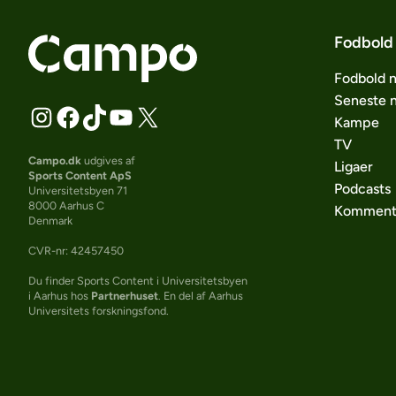
Fodbold
Fodbold 
Seneste 
Kampe
TV
Campo.dk
udgives af
Ligaer
Sports Content ApS
Podcasts
Universitetsbyen 71
8000 Aarhus C
Komment
Denmark
CVR-nr: 42457450
Du finder Sports Content i Universitetsbyen
i Aarhus hos
Partnerhuset
. En del af Aarhus
Universitets forskningsfond.