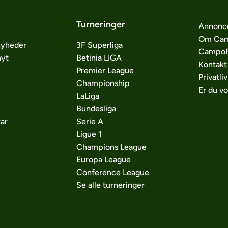
Turneringer
Annonc
Om Cam
nyheder
3F Superliga
CampoP
nyt
Betinia LIGA
Kontakt
Premier League
Privatliv
Championship
Er du v
LaLiga
Bundesliga
ar
Serie A
Ligue 1
Champions League
Europa League
Conference League
Se alle turneringer