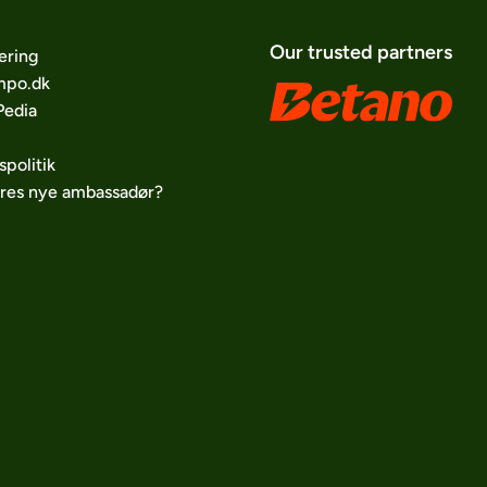
Our trusted partners
ering
po.dk
edia
spolitik
ores nye ambassadør?