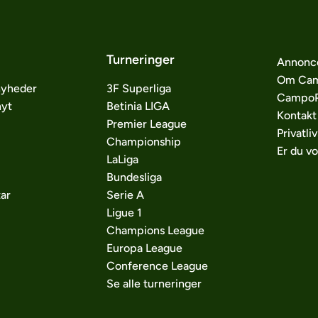
Turneringer
Annonc
Om Cam
nyheder
3F Superliga
CampoP
nyt
Betinia LIGA
Kontakt
Premier League
Privatliv
Championship
Er du v
LaLiga
Bundesliga
ar
Serie A
Ligue 1
Champions League
Europa League
Conference League
Se alle turneringer