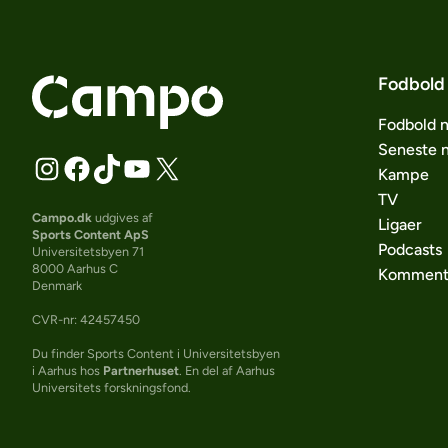
Fodbold
Fodbold 
Seneste 
Kampe
TV
Campo.dk
udgives af
Ligaer
Sports Content ApS
Podcasts
Universitetsbyen 71
8000 Aarhus C
Komment
Denmark
CVR-nr: 42457450
Du finder Sports Content i Universitetsbyen
i Aarhus hos
Partnerhuset
. En del af Aarhus
Universitets forskningsfond.