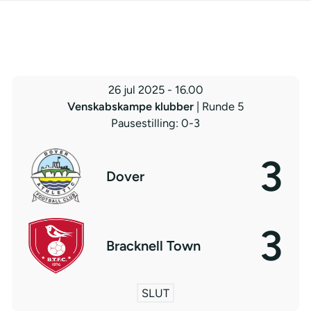
26 jul 2025
-
16.00
Venskabskampe klubber
| Runde 5
Pausestilling: 0-3
3
Dover
3
Bracknell Town
SLUT