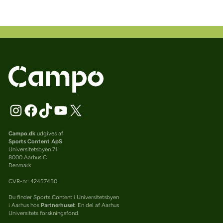
Campo.dk
udgives af
Sports Content ApS
Universitetsbyen 71
8000 Aarhus C
Denmark
CVR-nr: 42457450
Du finder Sports Content i Universitetsbyen
i Aarhus hos
Partnerhuset
. En del af Aarhus
Universitets forskningsfond.