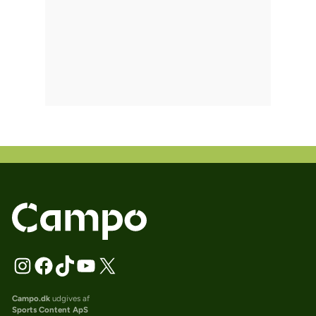
Campo.dk
udgives af
Sports Content ApS