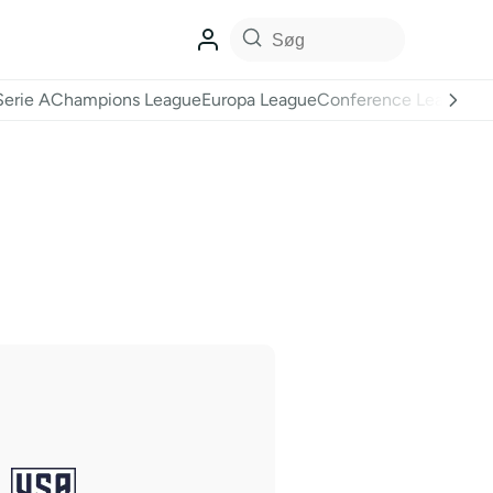
Serie A
Champions League
Europa League
Conference League