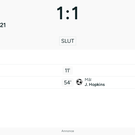
1
:
1
21
SLUT
11'
Mål
54'
J. Hopkins