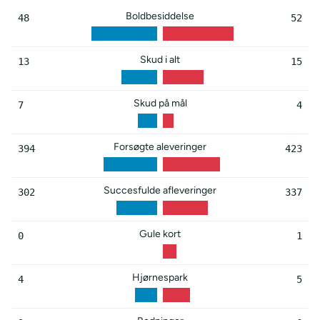
Boldbesiddelse
48
52
Skud i alt
13
15
Skud på mål
7
4
Forsøgte aleveringer
394
423
Succesfulde afleveringer
302
337
Gule kort
0
1
Hjørnespark
4
5