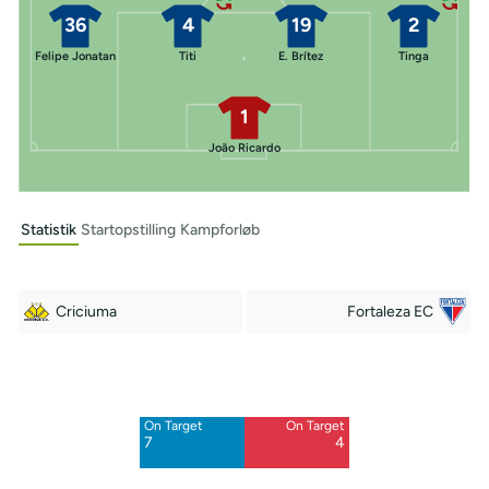
36
4
19
2
Felipe Jonatan
Titi
E. Brítez
Tinga
1
João Ricardo
Statistik
Startopstilling
Kampforløb
Criciuma
Fortaleza EC
Off Target
Off Target
5
11
On Target
On Target
Blocked
Blocked
7
4
1
2