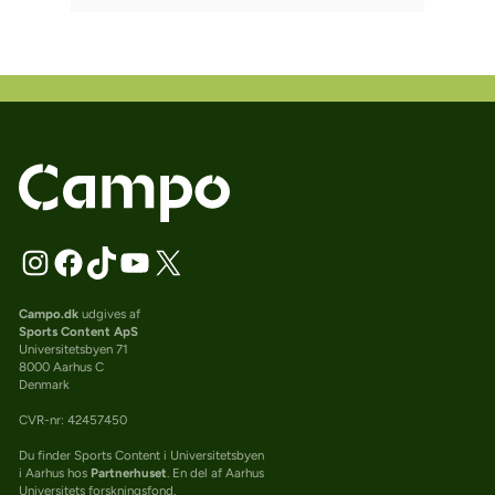
Campo.dk
udgives af
Sports Content ApS
Universitetsbyen 71
8000 Aarhus C
Denmark
CVR-nr: 42457450
Du finder Sports Content i Universitetsbyen
i Aarhus hos
Partnerhuset
. En del af Aarhus
Universitets forskningsfond.