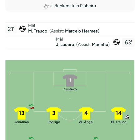
J. Benkenstein Pinheiro
Mål
21'
M. Trauco
(
Assist
:
Marcelo Hermes
)
Mål
63'
J. Lucero
(
Assist:
Marinho
)
1
Gustavo
13
3
4
14
Jonathan
Rodrigo
W. Ángel
M. Trauco