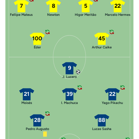
7
8
5
22
Fellipe Mateus
Newton
Higor Meritão
Marcelo Hermes
100
45
Éder
Arthur Caíke
9
J. Lucero
21
39
22
Moisés
I. Machuca
Yago Pikachu
28
88
Pedro Augusto
Lucas Sasha